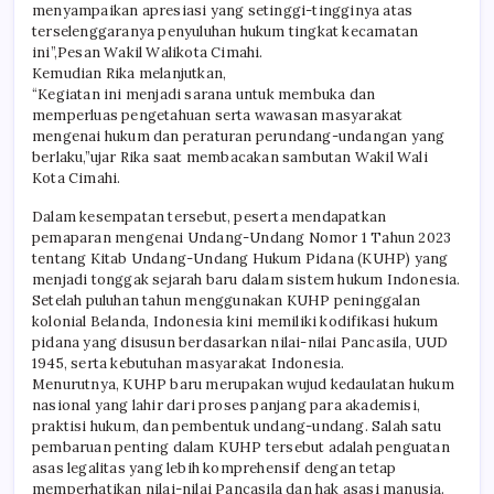
menyampaikan apresiasi yang setinggi-tingginya atas
terselenggaranya penyuluhan hukum tingkat kecamatan
ini”,Pesan Wakil Walikota Cimahi.
Kemudian Rika melanjutkan,
“Kegiatan ini menjadi sarana untuk membuka dan
memperluas pengetahuan serta wawasan masyarakat
mengenai hukum dan peraturan perundang-undangan yang
berlaku,”ujar Rika saat membacakan sambutan Wakil Wali
Kota Cimahi.
Dalam kesempatan tersebut, peserta mendapatkan
pemaparan mengenai Undang-Undang Nomor 1 Tahun 2023
tentang Kitab Undang-Undang Hukum Pidana (KUHP) yang
menjadi tonggak sejarah baru dalam sistem hukum Indonesia.
Setelah puluhan tahun menggunakan KUHP peninggalan
kolonial Belanda, Indonesia kini memiliki kodifikasi hukum
pidana yang disusun berdasarkan nilai-nilai Pancasila, UUD
1945, serta kebutuhan masyarakat Indonesia.
Menurutnya, KUHP baru merupakan wujud kedaulatan hukum
nasional yang lahir dari proses panjang para akademisi,
praktisi hukum, dan pembentuk undang-undang. Salah satu
pembaruan penting dalam KUHP tersebut adalah penguatan
asas legalitas yang lebih komprehensif dengan tetap
memperhatikan nilai-nilai Pancasila dan hak asasi manusia.