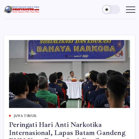
Skip
to
Gempur
Jelajah
Informasi
content
News
Dunia
Tanpa
Batas
JAWA TIMUR
Peringati Hari Anti Narkotika
Internasional, Lapas Batam Gandeng