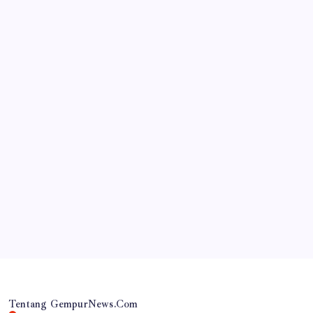
JAWA TIMUR
RSUD Dr. Haryoto Sampaikan Kronologi dan Bela
Sungkawa Atas Meninggalnya Pasien
By
Gempur News.com
Tentang GempurNews.Com