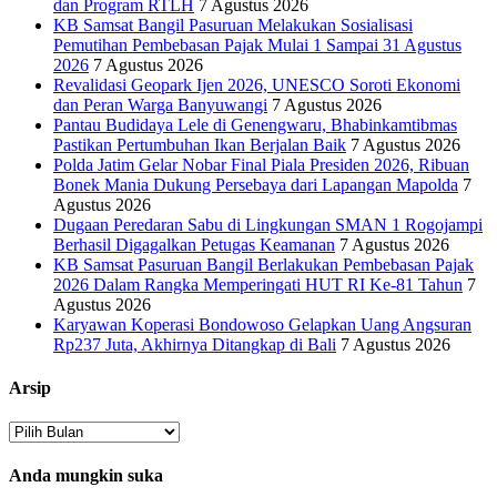
dan Program RTLH
7 Agustus 2026
KB Samsat Bangil Pasuruan Melakukan Sosialisasi
Pemutihan Pembebasan Pajak Mulai 1 Sampai 31 Agustus
2026
7 Agustus 2026
Revalidasi Geopark Ijen 2026, UNESCO Soroti Ekonomi
dan Peran Warga Banyuwangi
7 Agustus 2026
Pantau Budidaya Lele di Genengwaru, Bhabinkamtibmas
Pastikan Pertumbuhan Ikan Berjalan Baik
7 Agustus 2026
Polda Jatim Gelar Nobar Final Piala Presiden 2026, Ribuan
Bonek Mania Dukung Persebaya dari Lapangan Mapolda
7
Agustus 2026
Dugaan Peredaran Sabu di Lingkungan SMAN 1 Rogojampi
Berhasil Digagalkan Petugas Keamanan
7 Agustus 2026
KB Samsat Pasuruan Bangil Berlakukan Pembebasan Pajak
2026 Dalam Rangka Memperingati HUT RI Ke-81 Tahun
7
Agustus 2026
Karyawan Koperasi Bondowoso Gelapkan Uang Angsuran
Rp237 Juta, Akhirnya Ditangkap di Bali
7 Agustus 2026
Arsip
Arsip
Anda mungkin suka