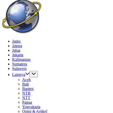
Batas
Gempur
Jelajah
Jatim
News
Informasi
Jateng
Dunia
Jabar
Tanpa
Jakarta
Batas
Kalimantan
Sumatera
Sulawesi
Lainnya
Aceh
Bali
Banten
NTB
NTT
Papua
Yogyakarta
Opini & Artikel