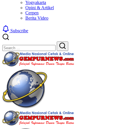
Yogyakarta
Opini & Artikel
Cerpen
Berita Video
Subscribe
Close
Search
Search
Gempur
Jelajah
News
Informasi
Dunia
Tanpa