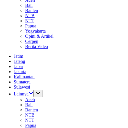
Aceh
Bali
Banten
NTB
NTT
Papua
Yogyakarta
Opini & Artikel
Cerpen
Berita Video
Jatim
Jateng
Jabar
Jakarta
Kalimantan
Sumatera
Sulawesi
Lainnya
Aceh
Bali
Banten
NTB
NTT
Papua