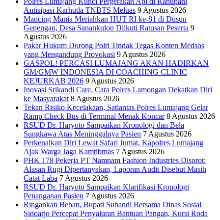
Polres Lumajang Kunci Pergerakan Api di Ranupani
Antisipasi Karhutla TNBTS Meluas
9 Agustus 2026
Mancing Mania Meriahkan HUT RI ke-81 di Dusun
Genengan, Desa Sanankulon Diikuti Ratusan Peserta
9
Agustus 2026
Pakar Hukum Dorong Polri Tindak Tegas Konten Medsos
yang Mengandung Provokasi
9 Agustus 2026
GASPOL! PERCASI LUMAJANG AKAN HADIRKAN
GM/GMW INDONESIA DI COACHING CLINIC
KEJURKAB 2026
9 Agustus 2026
Inovasi Srikandi Care, Cara Polres Lamongan Dekatkan Diri
ke Masyarakat
8 Agustus 2026
Tekan Risiko Kecelakaan, Satlantas Polres Lumajang Gelar
Ramp Check Bus di Terminal Menak Koncar
8 Agustus 2026
RSUD Dr. Haryoto Sampaikan Kronologi dan Bela
Sungkawa Atas Meninggalnya Pasien
7 Agustus 2026
Perkenalkan Diri Lewat Safari Jumat, Kapolres Lumajang
Ajak Warga Jaga Kamtibmas
7 Agustus 2026
PHK 178 Pekerja PT Namnam Fashion Industries Disorot:
Alasan Rugi Dipertanyakan, Laporan Audit Disebut Masih
Catat Laba
7 Agustus 2026
RSUD Dr. Haryoto Sampaikan Klarifikasi Kronologi
Penanganan Pasien
7 Agustus 2026
Ringankan Beban, Bupati Subandi Bersama Dinas Sosial
Sidoarjo Percepat Penyaluran Bantuan Pangan, Kursi Roda