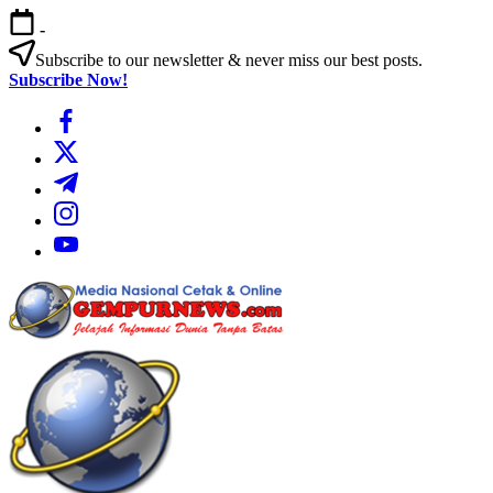
Skip
-
to
content
Subscribe to our newsletter & never miss our best posts.
Subscribe Now!
https://www.facebook.com/
https://twitter.com/
https://t.me/
https://www.instagram.com/
https://youtube.com/