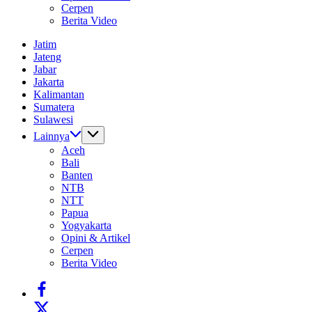
Cerpen
Berita Video
Jatim
Jateng
Jabar
Jakarta
Kalimantan
Sumatera
Sulawesi
Lainnya
Aceh
Bali
Banten
NTB
NTT
Papua
Yogyakarta
Opini & Artikel
Cerpen
Berita Video
https://www.facebook.com/
https://twitter.com/