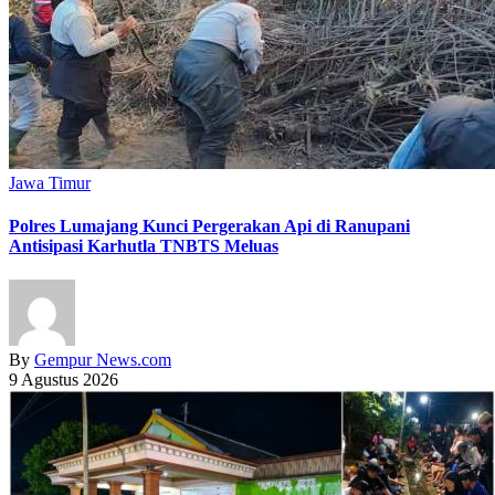
Jawa Timur
Polres Lumajang Kunci Pergerakan Api di Ranupani
Antisipasi Karhutla TNBTS Meluas
By
Gempur News.com
9 Agustus 2026