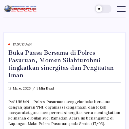
Skip
to
Gempur
Jelajah
Informasi
content
News
Dunia
Tanpa
Batas
PASURUAN
Buka Puasa Bersama di Polres
Pasuruan, Momen Silahturohmi
tingkatkan sinergitas dan Penguatan
Iman
18 Maret 2025
1 Min Read
PASURUAN – Polres Pasuruan menggelar buka bersama
dengan jajaran TNI, organisasi keagamaan, dan tokoh
masyarakat guna mempererat sinergitas serta meningkatkan
keimanan di bulan suci Ramadan. Acara ini berlangsung di
Lapangan Mako Polres Pasuruan pada Senin, (17/03).