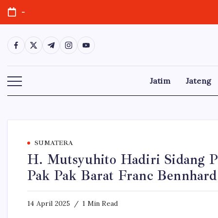
Skip
-
to
content
https://www.facebook.com/
https://twitter.com/
https://t.me/
https://www.instagram.com/
https://youtube.com/
Jatim
Jateng
SUMATERA
H. Mutsyuhito Hadiri Sidang 
Pak Pak Barat Franc Bennhard
14 April 2025
1 Min Read