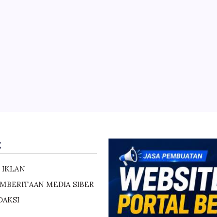
angun Fire Break di Kawasan Karhutlah TNB
g
 IKLAN
MBERITAAN MEDIA SIBER
DAKSI