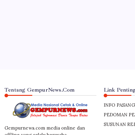
JAWA TIMUR
Sinergi Tim Gabungan, Polres Lumajang B
By
Gempur News.com
Tentang GempurNews.Com
Link Pentin
INFO PASANG
PEDOMAN PE
SUSUNAN RE
Gempurnews.com media online dan
offline yang selalu berusaha