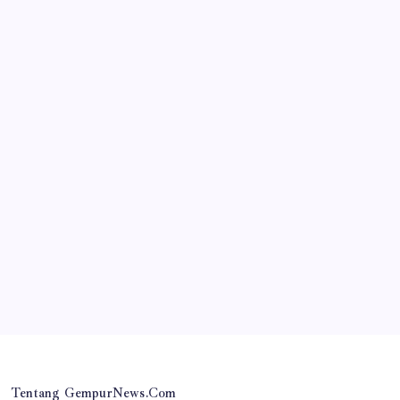
JAWA TIMUR
‎Desa Orobulu Semarakkan HUT RI ke-81 dengan
Jalan Sehat dan Pengajian Umum
By
Gempur News.com
Tentang GempurNews.Com