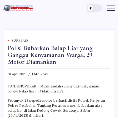
Skip
to
Gempur
Jelajah
Informasi
content
News
Dunia
Tanpa
Batas
SURABAYA
Polisi Bubarkan Balap Liar yang
Ganggu Kenyamanan Warga, 29
Motor Diamankan
28 April 2025
1 Min Read
TANJUNGPERAK – Meski sudah sering ditindak, namun
pelaku balap liar ini tidak jera juga.
Sebanyak 29 sepeda motor berhasil disita Polsek Kenjeran
Polres Pelabuhan Tanjung Perak usai membubarkan aksi
balap liar di Jalan Kedung Cowek, Surabaya, Sabtu
(26/4/2025) dini hari.