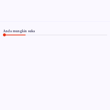
Anda mungkin suka
JAWA TIMUR
Polres Lumajang Kunci Pergerakan Api di
Ranupani Antisipasi Karhutla TNBTS Meluas