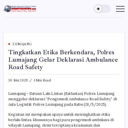
Skip
to
Gempur
Jelajah
Informasi
content
News
Dunia
Tanpa
Batas
LUMAJANG
Tingkatkan Etika Berkendara, Polres
Lumajang Gelar Deklarasi Ambulance
Road Safety
30 Mei 2025
1 Min Read
Lumajang– Satuan Lalu Lintas (Satlantas) Polres Lumajang
menggelar deklarasi “Pengemudi Ambulance Road Safety” di
Aula Logistik Polres Lumajang pada Rabu (28/5/2025).
Kegiatan ini merupakan upaya untuk meningkatkan etika
berlalu lintas, khususnya bagi para pengemudi ambulans di
wilayah Lumajang, demi terciptanya keamanan dan