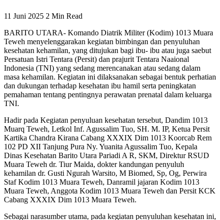
11 Juni 2025
2 Min Read
BARITO UTARA- Komando Diatrik Militer (Kodim) 1013 Muara
Teweh menyelenggarakan kegiatan bimbingan dan penyuluhan
kesehatan kehamilan, yang ditujukan bagi ibu- ibu atau juga saebut
Persatuan Istri Tentara (Persit) dan prajurit Tentara Naaional
Indonesia (TNI) yang sedang merencanakan atau sedang dalam
masa kehamilan. Kegiatan ini dilaksanakan sebagai bentuk perhatian
dan dukungan terhadap kesehatan ibu hamil serta peningkatan
pemahaman tentang pentingnya perawatan prenatal dalam keluarga
TNI.
Hadir pada Kegiatan penyuluan kesehatan tersebut, Dandim 1013
Muarq Teweh, Letkol Inf. Agussalim Tuo, SH. M. IP, Ketua Persit
Kartika Chandra Kirana Cabang XXXIX Dim 1013 Koorcab Rem
102 PD XII Tanjung Pura Ny. Yuanita Agussalim Tuo, Kepala
Dinas Kesehatan Barito Utara Pariadi A R, SKM, Direktur RSUD
Muara Teweh dr. Tiur Maida, dokter kandungan penyuluh
kehamilan dr. Gusti Ngurah Warsito, M Biomed, Sp, Og, Perwira
Staf Kodim 1013 Muara Teweh, Danramil jajaran Kodim 1013
Muara Teweh, Anggota Kodim 1013 Muara Teweh dan Persit KCK
Cabang XXXIX Dim 1013 Muara Teweh.
Sebagai narasumber utama, pada kegiatan penyuluhan kesehatan ini,