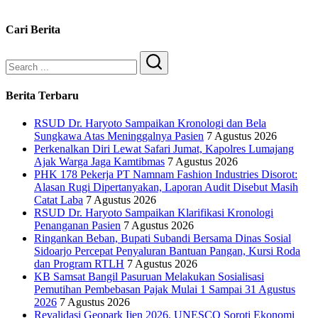
Cari Berita
Search
Berita Terbaru
RSUD Dr. Haryoto Sampaikan Kronologi dan Bela
Sungkawa Atas Meninggalnya Pasien
7 Agustus 2026
Perkenalkan Diri Lewat Safari Jumat, Kapolres Lumajang
Ajak Warga Jaga Kamtibmas
7 Agustus 2026
PHK 178 Pekerja PT Namnam Fashion Industries Disorot:
Alasan Rugi Dipertanyakan, Laporan Audit Disebut Masih
Catat Laba
7 Agustus 2026
RSUD Dr. Haryoto Sampaikan Klarifikasi Kronologi
Penanganan Pasien
7 Agustus 2026
Ringankan Beban, Bupati Subandi Bersama Dinas Sosial
Sidoarjo Percepat Penyaluran Bantuan Pangan, Kursi Roda
dan Program RTLH
7 Agustus 2026
KB Samsat Bangil Pasuruan Melakukan Sosialisasi
Pemutihan Pembebasan Pajak Mulai 1 Sampai 31 Agustus
2026
7 Agustus 2026
Revalidasi Geopark Ijen 2026, UNESCO Soroti Ekonomi