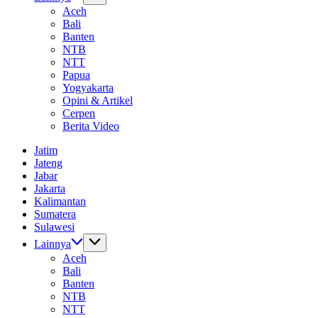
Aceh
Bali
Banten
NTB
NTT
Papua
Yogyakarta
Opini & Artikel
Cerpen
Berita Video
Jatim
Jateng
Jabar
Jakarta
Kalimantan
Sumatera
Sulawesi
Lainnya
Aceh
Bali
Banten
NTB
NTT