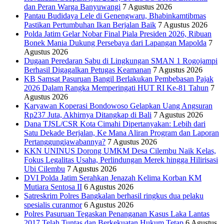
dan Peran Warga Banyuwangi
7 Agustus 2026
Pantau Budidaya Lele di Genengwaru, Bhabinkamtibmas
Pastikan Pertumbuhan Ikan Berjalan Baik
7 Agustus 2026
Polda Jatim Gelar Nobar Final Piala Presiden 2026, Ribuan
Bonek Mania Dukung Persebaya dari Lapangan Mapolda
7
Agustus 2026
Dugaan Peredaran Sabu di Lingkungan SMAN 1 Rogojampi
Berhasil Digagalkan Petugas Keamanan
7 Agustus 2026
KB Samsat Pasuruan Bangil Berlakukan Pembebasan Pajak
2026 Dalam Rangka Memperingati HUT RI Ke-81 Tahun
7
Agustus 2026
Karyawan Koperasi Bondowoso Gelapkan Uang Angsuran
Rp237 Juta, Akhirnya Ditangkap di Bali
7 Agustus 2026
Dana TJSL/CSR Kota Cimahi Dipertanyakan: Lebih dari
Satu Dekade Berjalan, Ke Mana Aliran Program dan Laporan
Pertanggungjawabannya?
7 Agustus 2026
KKN UNINUS Dorong UMKM Desa Cilembu Naik Kelas,
Fokus Legalitas Usaha, Perlindungan Merek hingga Hilirisasi
Ubi Cilembu
7 Agustus 2026
DVI Polda Jatim Serahkan Jenazah Kelima Korban KM
Mutiara Sentosa II
6 Agustus 2026
Satreskrim Polres Bangkalan berhasil ringkus dua pelaku
spesialis curanmor
6 Agustus 2026
Polres Pasuruan Tegaskan Penanganan Kasus Laka Lantas
2017 Telah Tuntas dan Berkekuatan Hukum Tetap
6 Agustus