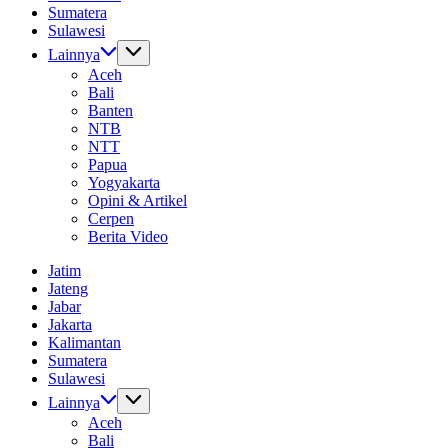
Sumatera
Sulawesi
Lainnya
Aceh
Bali
Banten
NTB
NTT
Papua
Yogyakarta
Opini & Artikel
Cerpen
Berita Video
Jatim
Jateng
Jabar
Jakarta
Kalimantan
Sumatera
Sulawesi
Lainnya
Aceh
Bali