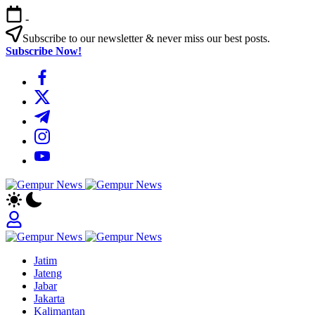
Skip
-
to
content
Subscribe to our newsletter & never miss our best posts.
Subscribe Now!
https://www.facebook.com/
https://twitter.com/
https://t.me/
https://www.instagram.com/
https://youtube.com/
Gempur
Jelajah
News
Informasi
Dunia
Tanpa
Gempur
Batas
Jelajah
News
Jatim
Informasi
Jateng
Dunia
Jabar
Tanpa
Jakarta
Batas
Kalimantan