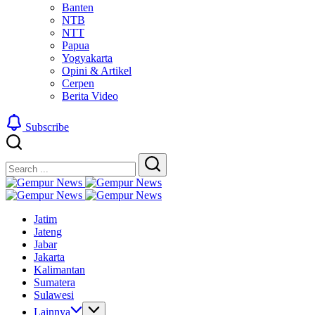
Banten
NTB
NTT
Papua
Yogyakarta
Opini & Artikel
Cerpen
Berita Video
Subscribe
Close
Search
Search
Gempur
Jelajah
News
Gempur
Informasi
Jelajah
News
Jatim
Dunia
Informasi
Jateng
Tanpa
Dunia
Jabar
Batas
Tanpa
Jakarta
Batas
Kalimantan
Sumatera
Sulawesi
Lainnya