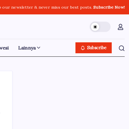
o our newsletter & never miss our best posts.
Subscribe Now!
wesi
Lainnya
Subscribe
Iklan