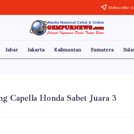
Subscribe t
Gempur
Jelajah
Informasi
News
Dunia
Tanpa
Jabar
Jakarta
Kalimantan
Sumatera
Sula
Batas
ng Capella Honda Sabet Juara 3