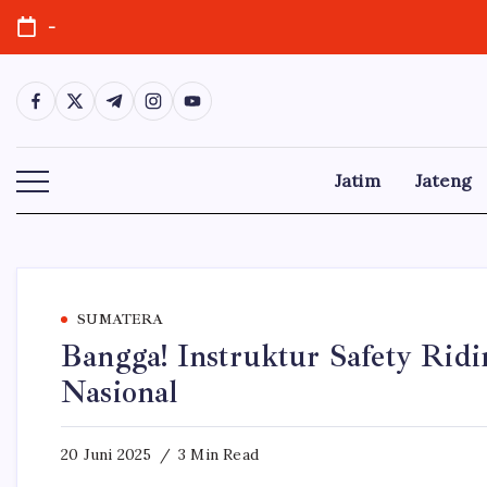
Skip
-
to
content
https://www.facebook.com/
https://twitter.com/
https://t.me/
https://www.instagram.com/
https://youtube.com/
Jatim
Jateng
SUMATERA
Bangga! Instruktur Safety Ridi
Nasional
20 Juni 2025
3 Min Read