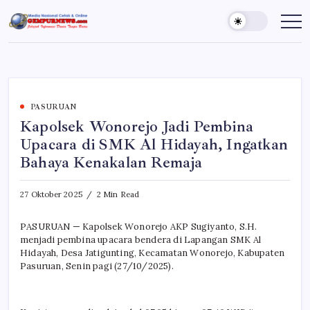
Skip
to
Gempur
Jelajah
Informasi
content
News
Dunia
Tanpa
Batas
PASURUAN
Kapolsek Wonorejo Jadi Pembina
Upacara di SMK Al Hidayah, Ingatkan
Bahaya Kenakalan Remaja
27 Oktober 2025
2 Min Read
PASURUAN — Kapolsek Wonorejo AKP Sugiyanto, S.H.
menjadi pembina upacara bendera di Lapangan SMK Al
Hidayah, Desa Jatigunting, Kecamatan Wonorejo, Kabupaten
Pasuruan, Senin pagi (27/10/2025).