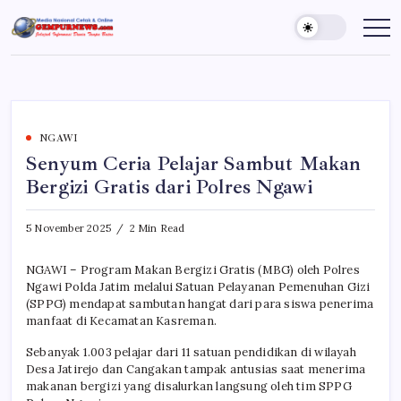
Skip
to
Gempur
Jelajah
Informasi
content
News
Dunia
Tanpa
Batas
NGAWI
Senyum Ceria Pelajar Sambut Makan
Bergizi Gratis dari Polres Ngawi
5 November 2025
2 Min Read
NGAWI – Program Makan Bergizi Gratis (MBG) oleh Polres
Ngawi Polda Jatim melalui Satuan Pelayanan Pemenuhan Gizi
(SPPG) mendapat sambutan hangat dari para siswa penerima
manfaat di Kecamatan Kasreman.
Sebanyak 1.003 pelajar dari 11 satuan pendidikan di wilayah
Desa Jatirejo dan Cangakan tampak antusias saat menerima
makanan bergizi yang disalurkan langsung oleh tim SPPG