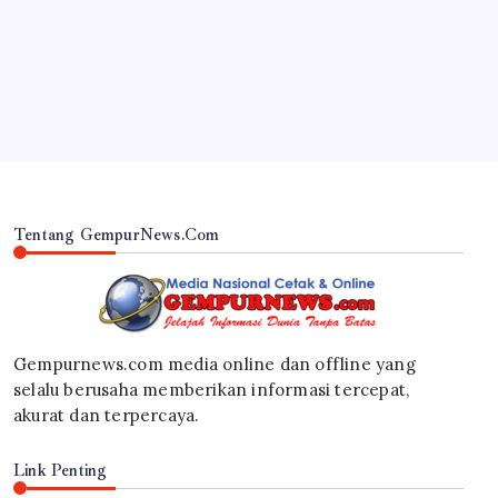
Polres Lumajang Kunci Pergerakan Api di
Ranupani Antisipasi Karhutla TNBTS Meluas
By
Gempur News.com
Tentang GempurNews.Com
Gempurnews.com media online dan offline yang
selalu berusaha memberikan informasi tercepat,
akurat dan terpercaya.
Link Penting