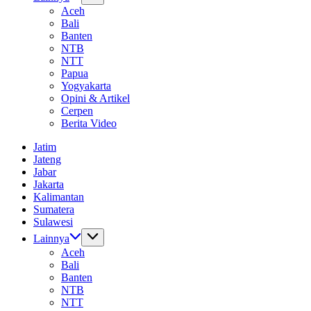
Aceh
Bali
Banten
NTB
NTT
Papua
Yogyakarta
Opini & Artikel
Cerpen
Berita Video
Jatim
Jateng
Jabar
Jakarta
Kalimantan
Sumatera
Sulawesi
Lainnya
Aceh
Bali
Banten
NTB
NTT