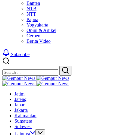
Banten
NTB
NTT
Papua
Yogyakarta
Opini & Artikel
Cerpen
Berita Video
Subscribe
Close
Search
Search
Gempur
Jelajah
News
Gempur
Informasi
Jelajah
News
Jatim
Dunia
Informasi
Jateng
Tanpa
Dunia
Jabar
Batas
Tanpa
Jakarta
Batas
Kalimantan
Sumatera
Sulawesi
Lainnya