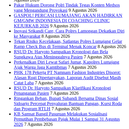
Pakar Hukum Dorong Polri Tindak Tegas Konten Medsos
yang Mengandung Provokasi
9 Agustus 2026
GASPOL! PERCASI LUMAJANG AKAN HADIRKAN
GM/GMW INDONESIA DI COACHING CLINIC
KEJURKAB 2026
9 Agustus 2026
Inovasi Srikandi Care, Cara Polres Lamongan Dekatkan Diri
ke Masyarakat
8 Agustus 2026
Tekan Risiko Kecelakaan, Satlantas Polres Lumajang Gelar
Ramp Check Bus di Terminal Menak Koncar
8 Agustus 2026
RSUD Dr. Haryoto Sampaikan Kronologi dan Bela
Sungkawa Atas Meninggalnya Pasien
7 Agustus 2026
Perkenalkan Diri Lewat Safari Jumat, Kapolres Lumajang
Ajak Warga Jaga Kamtibmas
7 Agustus 2026
PHK 178 Pekerja PT Namnam Fashion Industries Disorot:
Alasan Rugi Dipertanyakan, Laporan Audit Disebut Masih
Catat Laba
7 Agustus 2026
RSUD Dr. Haryoto Sampaikan Klarifikasi Kronologi
Penanganan Pasien
7 Agustus 2026
Ringankan Beban, Bupati Subandi Bersama Dinas Sosial
Sidoarjo Percepat Penyaluran Bantuan Pangan, Kursi Roda
dan Program RTLH
7 Agustus 2026
KB Samsat Bangil Pasuruan Melakukan Sosialisasi
Pemutihan Pembebasan Pajak Mulai 1 Sampai 31 Agustus
2026
7 Agustus 2026