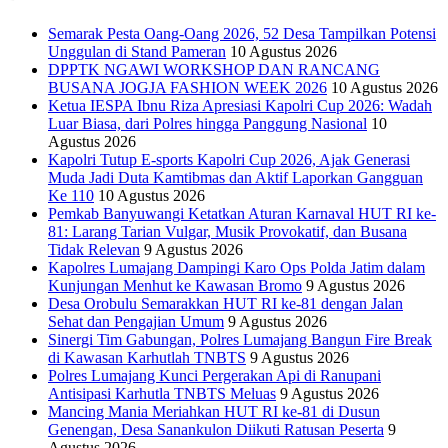
Semarak Pesta Oang-Oang 2026, 52 Desa Tampilkan Potensi
Unggulan di Stand Pameran
10 Agustus 2026
DPPTK NGAWI WORKSHOP DAN RANCANG
BUSANA JOGJA FASHION WEEK 2026
10 Agustus 2026
Ketua IESPA Ibnu Riza Apresiasi Kapolri Cup 2026: Wadah
Luar Biasa, dari Polres hingga Panggung Nasional
10
Agustus 2026
Kapolri Tutup E-sports Kapolri Cup 2026, Ajak Generasi
Muda Jadi Duta Kamtibmas dan Aktif Laporkan Gangguan
Ke 110
10 Agustus 2026
Pemkab Banyuwangi Ketatkan Aturan Karnaval HUT RI ke-
81: Larang Tarian Vulgar, Musik Provokatif, dan Busana
Tidak Relevan
9 Agustus 2026
Kapolres Lumajang Dampingi Karo Ops Polda Jatim dalam
Kunjungan Menhut ke Kawasan Bromo
9 Agustus 2026
‎Desa Orobulu Semarakkan HUT RI ke-81 dengan Jalan
Sehat dan Pengajian Umum
9 Agustus 2026
Sinergi Tim Gabungan, Polres Lumajang Bangun Fire Break
di Kawasan Karhutlah TNBTS
9 Agustus 2026
Polres Lumajang Kunci Pergerakan Api di Ranupani
Antisipasi Karhutla TNBTS Meluas
9 Agustus 2026
Mancing Mania Meriahkan HUT RI ke-81 di Dusun
Genengan, Desa Sanankulon Diikuti Ratusan Peserta
9
Agustus 2026