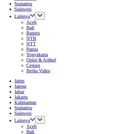
Sumatera
Sulawesi
Lainnya
Aceh
Bali
Banten
NTB
NTT
Papua
Yogyakarta
Opini & Artikel
Cerpen
Berita Video
Jatim
Jateng
Jabar
Jakarta
Kalimantan
Sumatera
Sulawesi
Lainnya
Aceh
Bali