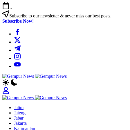
Skip
-
to
content
Subscribe to our newsletter & never miss our best posts.
Subscribe Now!
https://www.facebook.com/
https://twitter.com/
https://t.me/
https://www.instagram.com/
https://youtube.com/
Gempur
Jelajah
News
Informasi
Dunia
Tanpa
Gempur
Batas
Jelajah
News
Jatim
Informasi
Jateng
Dunia
Jabar
Tanpa
Jakarta
Batas
Kalimantan