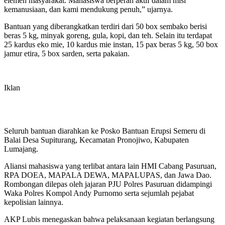
elemen masyarakat. Mahasiswa berperan aktif dalam misi
kemanusiaan, dan kami mendukung penuh,” ujarnya.
Bantuan yang diberangkatkan terdiri dari 50 box sembako berisi
beras 5 kg, minyak goreng, gula, kopi, dan teh. Selain itu terdapat
25 kardus eko mie, 10 kardus mie instan, 15 pax beras 5 kg, 50 box
jamur etira, 5 box sarden, serta pakaian.
Iklan
Seluruh bantuan diarahkan ke Posko Bantuan Erupsi Semeru di
Balai Desa Supiturang, Kecamatan Pronojiwo, Kabupaten
Lumajang.
Aliansi mahasiswa yang terlibat antara lain HMI Cabang Pasuruan,
RPA DOEA, MAPALA DEWA, MAPALUPAS, dan Jawa Dao.
Rombongan dilepas oleh jajaran PJU Polres Pasuruan didampingi
Waka Polres Kompol Andy Purnomo serta sejumlah pejabat
kepolisian lainnya.
AKP Lubis menegaskan bahwa pelaksanaan kegiatan berlangsung