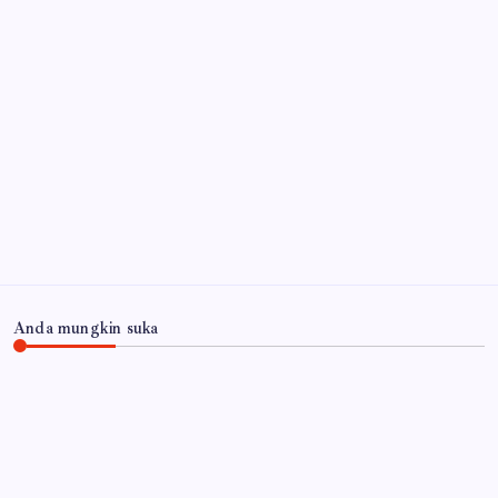
Wabup Mimik Ajak Perkuat Pengawasan Anak, Dinkes
Sidoarjo Luruskan Isu 522 Pelajar Positif HIV
6
Agustus 2026
Api Masih Berkobar di Gunung Bromo, Akses
Malang-Lumajang Ditutup
6 Agustus 2026
Arsip
Anda mungkin suka