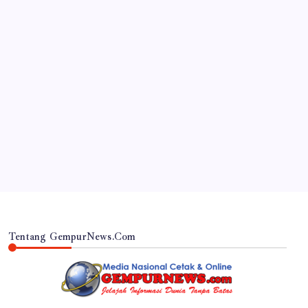
JAWA TIMUR
RSUD Dr. Haryoto Sampaikan Kronologi dan Bela
Sungkawa Atas Meninggalnya Pasien
By
Gempur News.com
Tentang GempurNews.Com