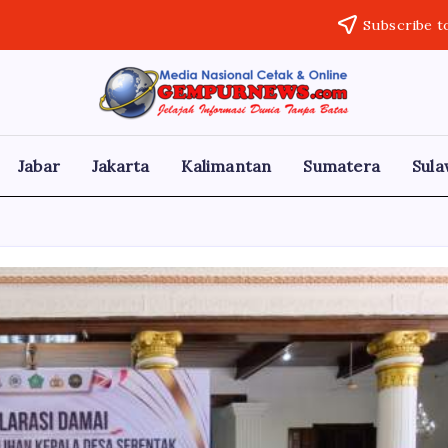
Subscribe t
Gempur
Jelajah
Informasi
News
Dunia
Tanpa
Jabar
Jakarta
Kalimantan
Sumatera
Sula
Batas