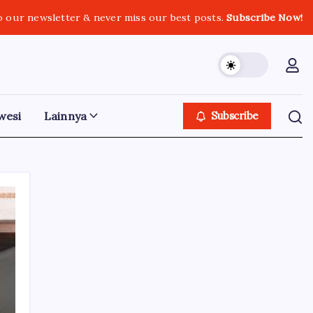
o our newsletter & never miss our best posts.
Subscribe Now!
wesi
Lainnya
Subscribe
Iklan