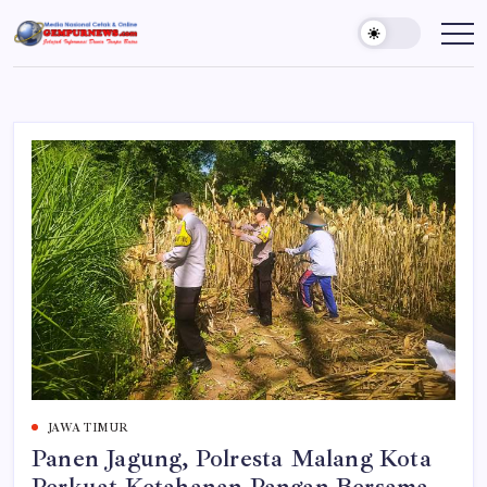
Skip
to
Gempur
Jelajah
Informasi
content
News
Dunia
Tanpa
Batas
JAWA TIMUR
Panen Jagung, Polresta Malang Kota