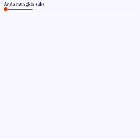
Anda mungkin suka
JAWA TIMUR
Revalidasi Geopark Ijen 2026, UNESCO Soroti
Ekonomi dan Peran Warga Banyuwangi
By
Gempur News.com