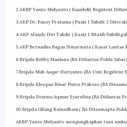
2.AKBP Yanto Mulyanto ( Kasubdit Regident Ditlan
3.AKP Dr. Fauzy Pratama ( Panit 1 Subdit 3 Ditresk
4.AKP Afandy Dwi Takdir ( Kanit 1 Sitatib Subditg
5.AKP Bernadus Bagas Simarmata ( Kasat Lantas P
6.Bripda Robby Maulana (BA Ditlantas Polda Jabar
7.Bripda Muh Asqar Hariyanto (BA Unit Regident S
8.Bripda Kleopas Binar Putra Prakoso (BA Ditsama
9.Bripda Desima Aqmar Syarafina (BA Ditlantas Po
10.Bripda Gilang Ramadhani ( BA Ditsamapta Polda
AKBP Yanto Mulyanto mengungkapkan rasa syukur at