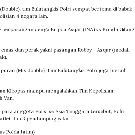
Double), tim Bulutangkis Polri sempat bertemu di babak
lisian 4 negara lain.
bby berpasangan denga Bripda Asqar (INA) vs Bripda Gilang
 emas dan perak yakni pasangan Robby – Asqar (medali
k).
uran (Mix double), Tim Bulutangkis Polri juga meraih
engan Kleopas mampu mengalahkan Tim Kepolisian
h Van.
 para anggota Polisi se Asia Tenggara tersebut, Polri
atlet dan 3 pendamping yakni :
us Polda Jatim)