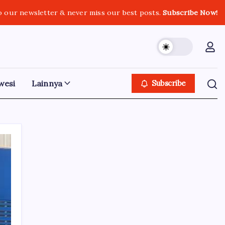
o our newsletter & never miss our best posts.
Subscribe Now!
wesi
Lainnya
Subscribe
Iklan