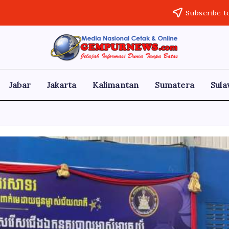
Subscribe t
Gempur
Jelajah
Informasi
News
Dunia
Tanpa
Jabar
Jakarta
Kalimantan
Sumatera
Sula
Batas