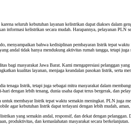
ena seluruh kebutuhan layanan kelistrikan dapat diakses dalam geng
tkan informasi kelistrikan secara mudah. Harapannya, pelayanan PLN
, menyampaikan bahwa kedisiplinan pembayaran listrik tepat waktu me
k yang andal tidak hanya mendukung aktivitas rumah tangga, tetapi juga
itas bagi masyarakat Jawa Barat. Kami mengapresiasi pelanggan yang se
katkan kualitas layanan, menjaga keandalan pasokan listrik, serta me
 tenaga listrik, tetapi juga sebagai mitra masyarakat dalam membangu
ri-hari dengan lebih tenang, dunia usaha dapat terus bergerak, dan pelay
 untuk membayar listrik tepat waktu semakin meningkat. PLN juga me
ile agar kebutuhan listrik dapat terlayani dengan lebih mudah, aman
trikan yang semakin andal, responsif, dan dekat dengan pelanggan. D
aan, produktivitas, dan kemaslahatan masyarakat secara berkelanjutan.