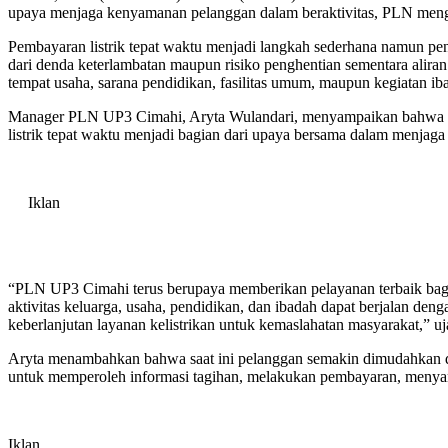
upaya menjaga kenyamanan pelanggan dalam beraktivitas, PLN mengim
Pembayaran listrik tepat waktu menjadi langkah sederhana namun pent
dari denda keterlambatan maupun risiko penghentian sementara aliran 
tempat usaha, sarana pendidikan, fasilitas umum, maupun kegiatan ib
Manager PLN UP3 Cimahi, Aryta Wulandari, menyampaikan bahwa list
listrik tepat waktu menjadi bagian dari upaya bersama dalam menjag
Iklan
“PLN UP3 Cimahi terus berupaya memberikan pelayanan terbaik bagi 
aktivitas keluarga, usaha, pendidikan, dan ibadah dapat berjalan de
keberlanjutan layanan kelistrikan untuk kemaslahatan masyarakat,” uj
Aryta menambahkan bahwa saat ini pelanggan semakin dimudahkan da
untuk memperoleh informasi tagihan, melakukan pembayaran, menyampa
Iklan