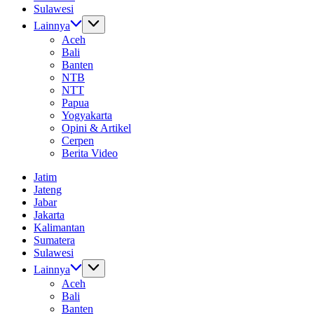
Sulawesi
Lainnya
Aceh
Bali
Banten
NTB
NTT
Papua
Yogyakarta
Opini & Artikel
Cerpen
Berita Video
Jatim
Jateng
Jabar
Jakarta
Kalimantan
Sumatera
Sulawesi
Lainnya
Aceh
Bali
Banten