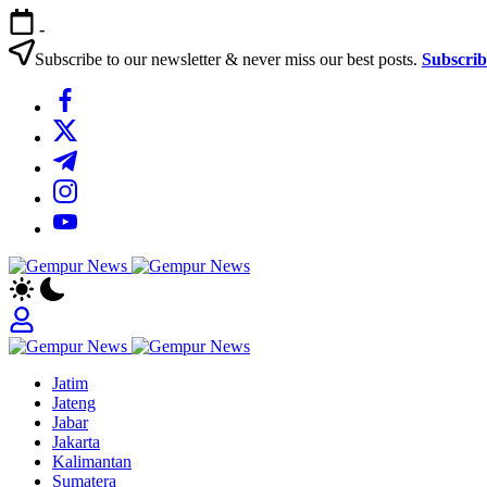
Skip
-
to
content
Subscribe to our newsletter & never miss our best posts.
Subscri
https://www.facebook.com/
https://twitter.com/
https://t.me/
https://www.instagram.com/
https://youtube.com/
Gempur
Jelajah
News
Informasi
Dunia
Tanpa
Gempur
Batas
Jelajah
News
Jatim
Informasi
Jateng
Dunia
Jabar
Tanpa
Jakarta
Batas
Kalimantan
Sumatera