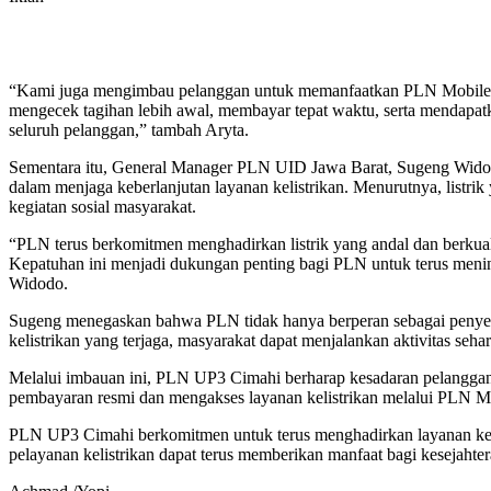
“Kami juga mengimbau pelanggan untuk memanfaatkan PLN Mobile kar
mengecek tagihan lebih awal, membayar tepat waktu, serta mendapa
seluruh pelanggan,” tambah Aryta.
Sementara itu, General Manager PLN UID Jawa Barat, Sugeng Widodo
dalam menjaga keberlanjutan layanan kelistrikan. Menurutnya, listri
kegiatan sosial masyarakat.
“PLN terus berkomitmen menghadirkan listrik yang andal dan berkual
Kepatuhan ini menjadi dukungan penting bagi PLN untuk terus mening
Widodo.
Sugeng menegaskan bahwa PLN tidak hanya berperan sebagai penyedia
kelistrikan yang terjaga, masyarakat dapat menjalankan aktivitas seha
Melalui imbauan ini, PLN UP3 Cimahi berharap kesadaran pelanggan
pembayaran resmi dan mengakses layanan kelistrikan melalui PLN Mob
PLN UP3 Cimahi berkomitmen untuk terus menghadirkan layanan kelis
pelayanan kelistrikan dapat terus memberikan manfaat bagi kesejahter