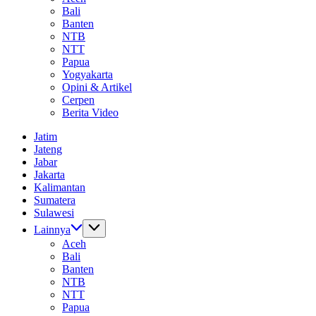
Bali
Banten
NTB
NTT
Papua
Yogyakarta
Opini & Artikel
Cerpen
Berita Video
Jatim
Jateng
Jabar
Jakarta
Kalimantan
Sumatera
Sulawesi
Lainnya
Aceh
Bali
Banten
NTB
NTT
Papua