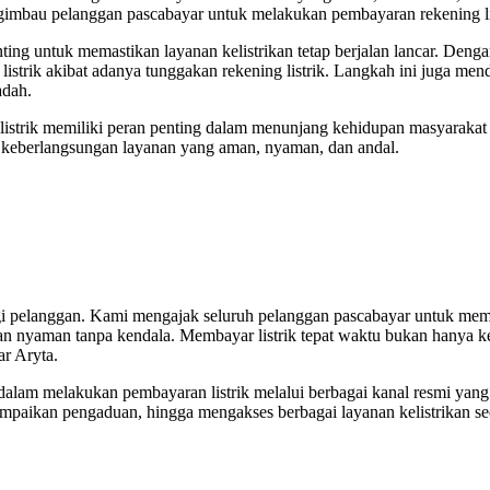
bau pelanggan pascabayar untuk melakukan pembayaran rekening listr
ing untuk memastikan layanan kelistrikan tetap berjalan lancar. Denga
listrik akibat adanya tunggakan rekening listrik. Langkah ini juga men
adah.
rik memiliki peran penting dalam menunjang kehidupan masyarakat se
a keberlangsungan layanan yang aman, nyaman, dan andal.
pelanggan. Kami mengajak seluruh pelanggan pascabayar untuk membay
ngan nyaman tanpa kendala. Membayar listrik tepat waktu bukan hanya k
ar Aryta.
lam melakukan pembayaran listrik melalui berbagai kanal resmi yang 
ikan pengaduan, hingga mengakses berbagai layanan kelistrikan secara