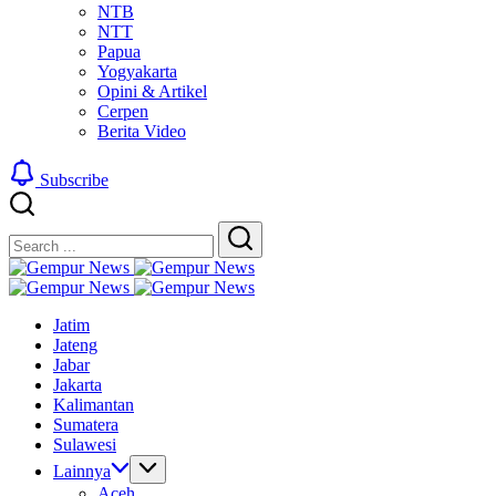
NTB
NTT
Papua
Yogyakarta
Opini & Artikel
Cerpen
Berita Video
Subscribe
Close
Search
Search
Gempur
Jelajah
News
Gempur
Informasi
Jelajah
News
Jatim
Dunia
Informasi
Jateng
Tanpa
Dunia
Jabar
Batas
Tanpa
Jakarta
Batas
Kalimantan
Sumatera
Sulawesi
Lainnya
Aceh