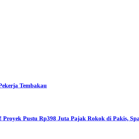
Pekerja Tembakau
ek Pustu Rp398 Juta Pajak Rokok di Pakis, Span