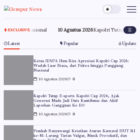
Skip
to
Gempur
Jelajah
Informasi
content
News
Dunia
Tanpa
Batas
g Nasional
10 Agustus 2026
Kapolri Tutup E-sports Kapolr
EXCLUSIVE
Latest
Popular
Update
Ketua IESPA Ibnu Riza Apresiasi Kapolri Cup 2026:
Wadah Luar Biasa, dari Polres hingga Panggung
Nasional
10 Agustus 2026
0
Kapolri Tutup E-sports Kapolri Cup 2026, Ajak
Generasi Muda Jadi Duta Kamtibmas dan Aktif
Laporkan Gangguan Ke 110
10 Agustus 2026
0
Pemkab Banyuwangi Ketatkan Aturan Karnaval HUT RI
ke-81: Larang Tarian Vulgar, Musik Provokatif, dan