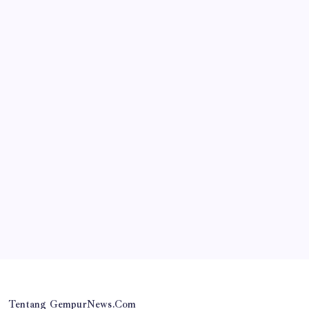
JAWA TIMUR
Tongkat Estafet Kepemimpinan Polres Lumajang
Resmi Bergulir, AKBP Riki Yariandi Gelorakan
Semagat “Jogo Jatim”
By
Gempur News.com
Tentang GempurNews.Com