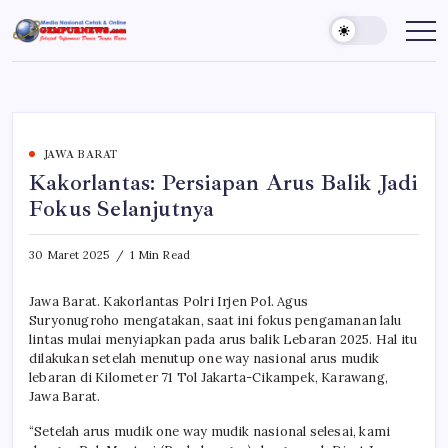
Skip
to
Gempur
Jelajah
Informasi
content
News
Dunia
Tanpa
Batas
JAWA BARAT
Kakorlantas: Persiapan Arus Balik Jadi
Fokus Selanjutnya
30 Maret 2025
1 Min Read
Jawa Barat. Kakorlantas Polri Irjen Pol. Agus
Suryonugroho mengatakan, saat ini fokus pengamanan lalu
lintas mulai menyiapkan pada arus balik Lebaran 2025. Hal itu
dilakukan setelah menutup one way nasional arus mudik
lebaran di Kilometer 71 Tol Jakarta-Cikampek, Karawang,
Jawa Barat.
“Setelah arus mudik one way mudik nasional selesai, kami