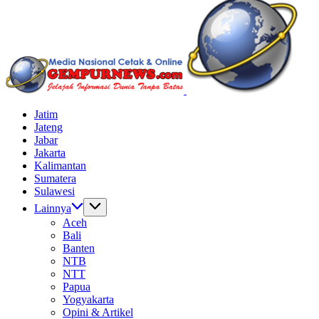
Batas
Jelajah
Jatim
Informasi
Jateng
Dunia
Jabar
Tanpa
Jakarta
Batas
Kalimantan
Sumatera
Sulawesi
Lainnya
Aceh
Bali
Banten
NTB
NTT
Papua
Yogyakarta
Opini & Artikel