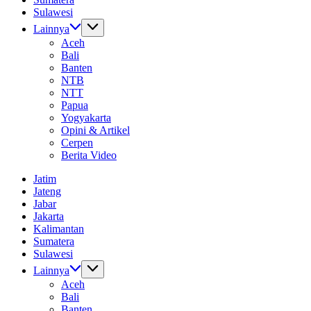
Sulawesi
Lainnya
Aceh
Bali
Banten
NTB
NTT
Papua
Yogyakarta
Opini & Artikel
Cerpen
Berita Video
Jatim
Jateng
Jabar
Jakarta
Kalimantan
Sumatera
Sulawesi
Lainnya
Aceh
Bali
Banten