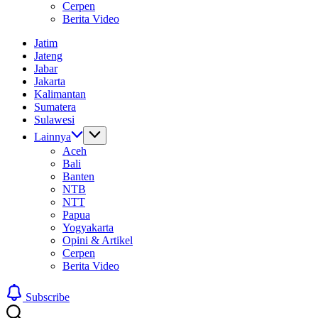
Cerpen
Berita Video
Jatim
Jateng
Jabar
Jakarta
Kalimantan
Sumatera
Sulawesi
Lainnya
Aceh
Bali
Banten
NTB
NTT
Papua
Yogyakarta
Opini & Artikel
Cerpen
Berita Video
Subscribe