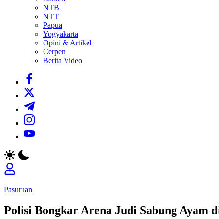
NTB
NTT
Papua
Yogyakarta
Opini & Artikel
Cerpen
Berita Video
https://www.facebook.com/
https://twitter.com/
https://t.me/
https://www.instagram.com/
https://youtube.com/
Pasuruan
Polisi Bongkar Arena Judi Sabung Ayam d