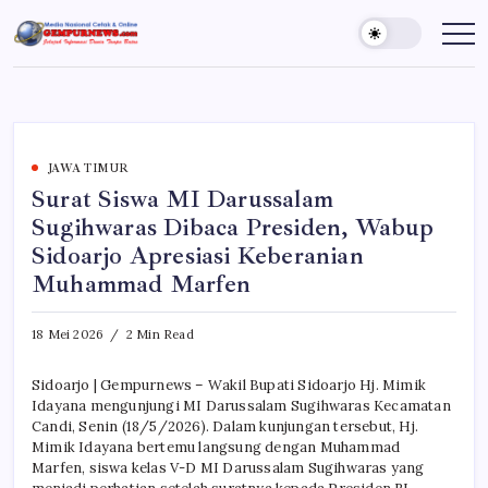
Skip
to
Gempur
Jelajah
Informasi
content
News
Dunia
Tanpa
Batas
JAWA TIMUR
Surat Siswa MI Darussalam
Sugihwaras Dibaca Presiden, Wabup
Sidoarjo Apresiasi Keberanian
Muhammad Marfen
18 Mei 2026
2 Min Read
Sidoarjo | Gempurnews – Wakil Bupati Sidoarjo Hj. Mimik
Idayana mengunjungi MI Darussalam Sugihwaras Kecamatan
Candi, Senin (18/5/2026). Dalam kunjungan tersebut, Hj.
Mimik Idayana bertemu langsung dengan Muhammad
Marfen, siswa kelas V-D MI Darussalam Sugihwaras yang