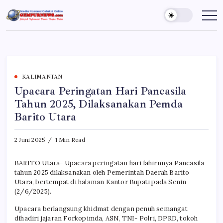
Skip
to
Gempur
Jelajah
Informasi
content
News
Dunia
Tanpa
Batas
KALIMANTAN
Upacara Peringatan Hari Pancasila
Tahun 2025, Dilaksanakan Pemda
Barito Utara
2 Juni 2025
1 Min Read
BARITO Utara- Upacara peringatan hari lahirnnya Pancasila
tahun 2025 dilaksanakan oleh Pemerintah Daerah Barito
Utara, bertempat di halaman Kantor Bupati pada Senin
(2/6/2025).
Upacara berlangsung khidmat dengan penuh semangat
dihadiri jajaran Forkopimda, ASN, TNI- Polri, DPRD, tokoh