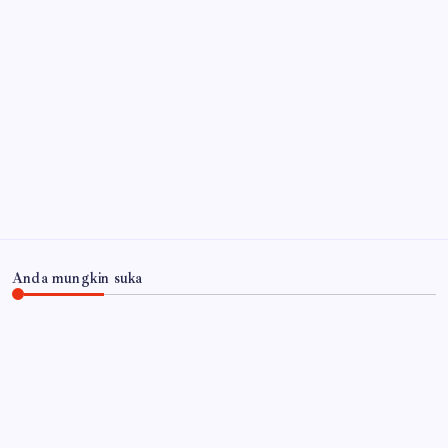
Agustus 2026
Api Masih Berkobar di Gunung Bromo, Akses
Malang-Lumajang Ditutup
6 Agustus 2026
Arsip
Anda mungkin suka