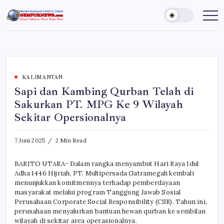
Skip
to
Gempur
Jelajah
Informasi
content
News
Dunia
Tanpa
Batas
KALIMANTAN
Sapi dan Kambing Qurban Telah di
Sakurkan PT. MPG Ke 9 Wilayah
Sekitar Opersionalnya
7 Juni 2025
2 Min Read
BARITO UTARA- Dalam rangka menyambut Hari Raya Idul
Adha 1446 Hijriah, PT. Multipersada Gatramegah kembali
menunjukkan komitmennya terhadap pemberdayaan
masyarakat melalui program Tanggung Jawab Sosial
Perusahaan Corporate Social Responsibility (CSR). Tahun ini,
perusahaan menyalurkan bantuan hewan qurban ke sembilan
wilayah di sekitar area operasionalnya.