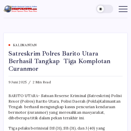
Skip
to
Gempur
Jelajah
Informasi
content
News
Dunia
Tanpa
Batas
KALIMANTAN
Satreskrim Polres Barito Utara
Berhasil Tangkap Tiga Komplotan
Curanmor
9 Juni 2025
2 Min Read
BARITO UTARA- Satuan Reserse Kriminal (Satreskrim) Polisi
Resor (Polres) Barito Utara, Polisi Daerah (Polda)Kalimantan
Tengah berhasil mengungkap kasus pencurian kendaraan
bermotor (curanmor) yang meresahkan masyarakat,
dibeberapa titik dalam pekan terakhir ini.
Tiga pelaku berinisial DS (31), SB (31), dan J (40) yang