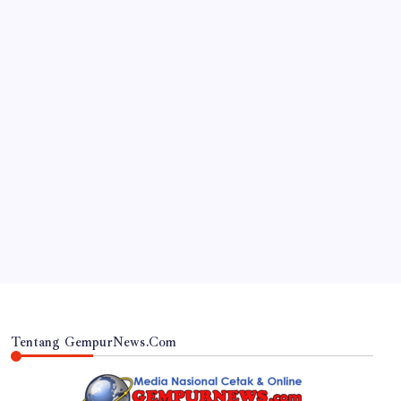
JAWA TIMUR
DVI Polda Jatim Serahkan Jenazah Kelima Korban
KM Mutiara Sentosa II
By
Gempur News.com
Tentang GempurNews.Com