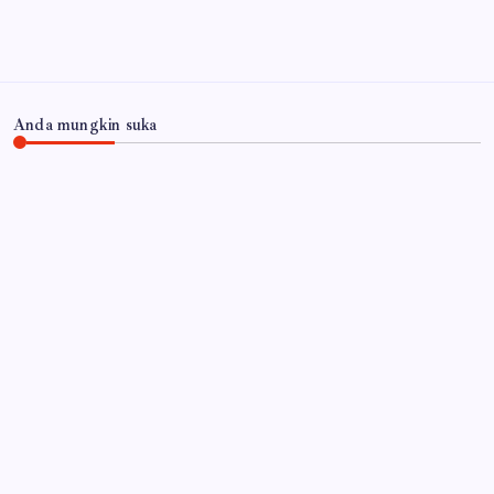
Anda mungkin suka
JAWA TIMUR
RSUD Dr. Haryoto Sampaikan Kronologi dan Bela
Sungkawa Atas Meninggalnya Pasien