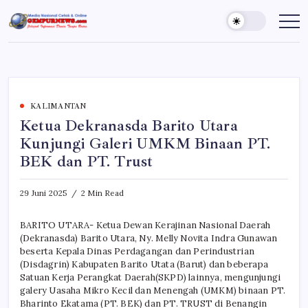
Skip
to
Gempur
Jelajah
Informasi
content
News
Dunia
Tanpa
Batas
KALIMANTAN
Ketua Dekranasda Barito Utara
Kunjungi Galeri UMKM Binaan PT.
BEK dan PT. Trust
29 Juni 2025
2 Min Read
BARITO UTARA- Ketua Dewan Kerajinan Nasional Daerah
(Dekranasda) Barito Utara, Ny. Melly Novita Indra Gunawan
beserta Kepala Dinas Perdagangan dan Perindustrian
(Disdagrin) Kabupaten Barito Utata (Barut) dan beberapa
Satuan Kerja Perangkat Daerah(SKPD) lainnya, mengunjungi
galery Uasaha Mikro Kecil dan Menengah (UMKM) binaan PT.
Bharinto Ekatama (PT. BEK) dan PT. TRUST di Benangin