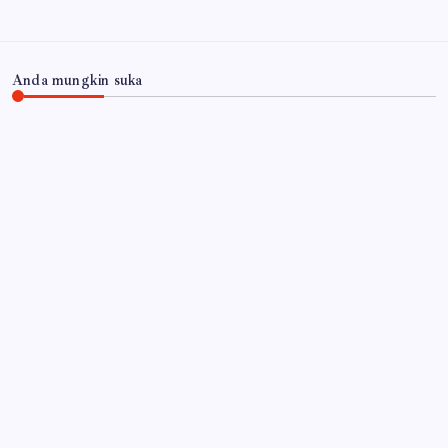
Anda mungkin suka
JAWA TIMUR
Polres Lumajang Kunci Pergerakan Api di
Ranupani Antisipasi Karhutla TNBTS Meluas
By
Gempur News.com