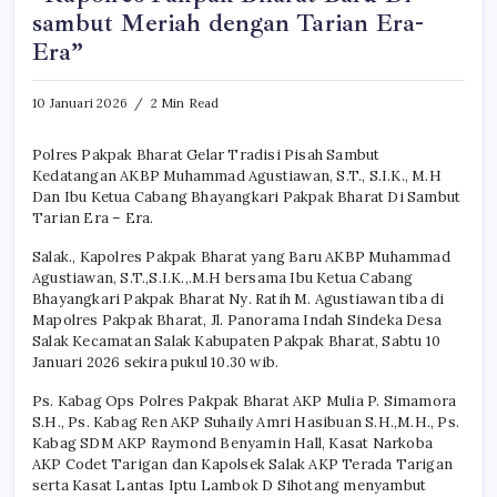
sambut Meriah dengan Tarian Era-
Era”
10 Januari 2026
2 Min Read
Polres Pakpak Bharat Gelar Tradisi Pisah Sambut
Kedatangan AKBP Muhammad Agustiawan, S.T., S.I.K., M.H
Dan Ibu Ketua Cabang Bhayangkari Pakpak Bharat Di Sambut
Tarian Era – Era.
Salak., Kapolres Pakpak Bharat yang Baru AKBP Muhammad
Agustiawan, S.T.,S.I.K.,.M.H bersama Ibu Ketua Cabang
Bhayangkari Pakpak Bharat Ny. Ratih M. Agustiawan tiba di
Mapolres Pakpak Bharat, Jl. Panorama Indah Sindeka Desa
Salak Kecamatan Salak Kabupaten Pakpak Bharat, Sabtu 10
Januari 2026 sekira pukul 10.30 wib.
Ps. Kabag Ops Polres Pakpak Bharat AKP Mulia P. Simamora
S.H., Ps. Kabag Ren AKP Suhaily Amri Hasibuan S.H.,M.H., Ps.
Kabag SDM AKP Raymond Benyamin Hall, Kasat Narkoba
AKP Codet Tarigan dan Kapolsek Salak AKP Terada Tarigan
serta Kasat Lantas Iptu Lambok D Sihotang menyambut