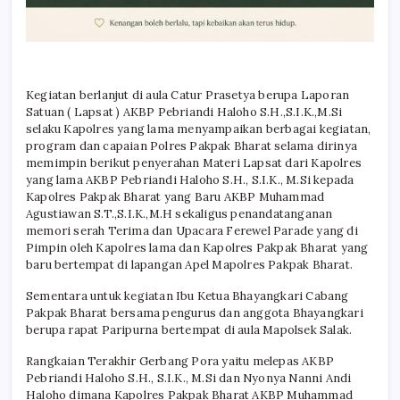
Kegiatan berlanjut di aula Catur Prasetya berupa Laporan
Satuan ( Lapsat ) AKBP Pebriandi Haloho S.H.,S.I.K.,M.Si
selaku Kapolres yang lama menyampaikan berbagai kegiatan,
program dan capaian Polres Pakpak Bharat selama dirinya
memimpin berikut penyerahan Materi Lapsat dari Kapolres
yang lama AKBP Pebriandi Haloho S.H., S.I.K., M.Si kepada
Kapolres Pakpak Bharat yang Baru AKBP Muhammad
Agustiawan S.T.,S.I.K.,M.H sekaligus penandatanganan
memori serah Terima dan Upacara Ferewel Parade yang di
Pimpin oleh Kapolres lama dan Kapolres Pakpak Bharat yang
baru bertempat di lapangan Apel Mapolres Pakpak Bharat.
Sementara untuk kegiatan Ibu Ketua Bhayangkari Cabang
Pakpak Bharat bersama pengurus dan anggota Bhayangkari
berupa rapat Paripurna bertempat di aula Mapolsek Salak.
Rangkaian Terakhir Gerbang Pora yaitu melepas AKBP
Pebriandi Haloho S.H., S.I.K., M.Si dan Nyonya Nanni Andi
Haloho dimana Kapolres Pakpak Bharat AKBP Muhammad