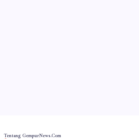
JAWA TIMUR
Revalidasi Geopark Ijen 2026, UNESCO Soroti
Ekonomi dan Peran Warga Banyuwangi
By
Gempur News.com
Tentang GempurNews.Com