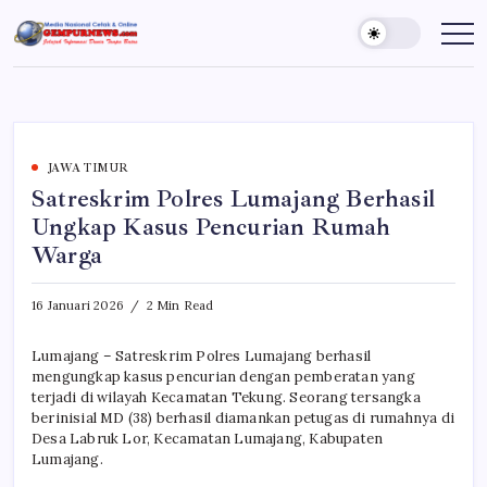
Skip
to
Gempur
Jelajah
Informasi
content
News
Dunia
Tanpa
Batas
JAWA TIMUR
Satreskrim Polres Lumajang Berhasil
Ungkap Kasus Pencurian Rumah
Warga
16 Januari 2026
2 Min Read
Lumajang – Satreskrim Polres Lumajang berhasil
mengungkap kasus pencurian dengan pemberatan yang
terjadi di wilayah Kecamatan Tekung. Seorang tersangka
berinisial MD (38) berhasil diamankan petugas di rumahnya di
Desa Labruk Lor, Kecamatan Lumajang, Kabupaten
Lumajang.