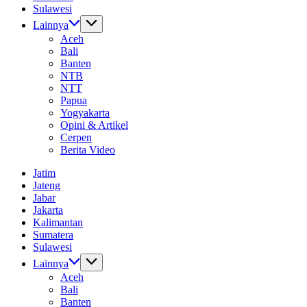
Sulawesi
Lainnya
Aceh
Bali
Banten
NTB
NTT
Papua
Yogyakarta
Opini & Artikel
Cerpen
Berita Video
Jatim
Jateng
Jabar
Jakarta
Kalimantan
Sumatera
Sulawesi
Lainnya
Aceh
Bali
Banten