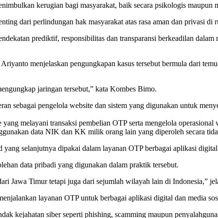
nimbulkan kerugian bagi masyarakat, baik secara psikologis maupun m
ing dari perlindungan hak masyarakat atas rasa aman dan privasi di ru
endekatan prediktif, responsibilitas dan transparansi berkeadilan dala
o Ariyanto menjelaskan pengungkapan kasus tersebut bermula dari temu
 mengungkap jaringan tersebut,” kata Kombes Bimo.
peran sebagai pengelola website dan sistem yang digunakan untuk me
 yang melayani transaksi pembelian OTP serta mengelola operasional 
unakan data NIK dan KK milik orang lain yang diperoleh secara tida
 yang selanjutnya dipakai dalam layanan OTP berbagai aplikasi digital
ehan data pribadi yang digunakan dalam praktik tersebut.
ari Jawa Timur tetapi juga dari sejumlah wilayah lain di Indonesia,” 
njalankan layanan OTP untuk berbagai aplikasi digital dan media sosi
ndak kejahatan siber seperti phishing, scamming maupun penyalahgunaa