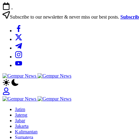
Skip
-
to
content
Subscribe to our newsletter & never miss our best posts.
Subscri
https://www.facebook.com/
https://twitter.com/
https://t.me/
https://www.instagram.com/
https://youtube.com/
Gempur
Jelajah
News
Informasi
Dunia
Tanpa
Gempur
Batas
Jelajah
News
Jatim
Informasi
Jateng
Dunia
Jabar
Tanpa
Jakarta
Batas
Kalimantan
Sumatera