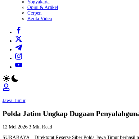
Yogyakarta
Opini & Artikel
Cerpen
Berita Video
https://www.facebook.com/
https://twitter.com/
https://t.me/
https://www.instagram.com/
https://youtube.com/
Jawa Timur
Polda Jatim Ungkap Dugaan Penyalahguna
12 Mei 2026
3 Min Read
SURABAYA – Direktorat Reserse Siber Polda Jawa Timur berhasil m