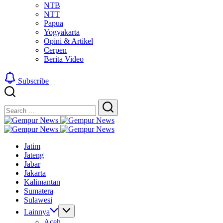
NTB
NTT
Papua
Yogyakarta
Opini & Artikel
Cerpen
Berita Video
Subscribe
Close
Search
Search
Gempur
Jelajah
News
Gempur
Informasi
Jelajah
News
Jatim
Dunia
Informasi
Jateng
Tanpa
Dunia
Jabar
Batas
Tanpa
Jakarta
Batas
Kalimantan
Sumatera
Sulawesi
Lainnya
Aceh