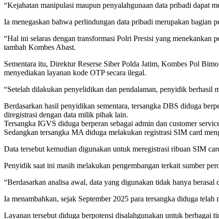
“Kejahatan manipulasi maupun penyalahgunaan data pribadi dapat me
Ia menegaskan bahwa perlindungan data pribadi merupakan bagian pent
“Hal ini selaras dengan transformasi Polri Presisi yang menekankan p
tambah Kombes Abast.
Sementara itu, Direktur Reserse Siber Polda Jatim, Kombes Pol Bim
menyediakan layanan kode OTP secara ilegal.
“Setelah dilakukan penyelidikan dan pendalaman, penyidik berhasil
Berdasarkan hasil penyidikan sementara, tersangka DBS diduga ber
diregistrasi dengan data milik pihak lain.
Tersangka IGVS diduga berperan sebagai admin dan customer service
Sedangkan tersangka MA diduga melakukan registrasi SIM card mengg
Data tersebut kemudian digunakan untuk meregistrasi ribuan SIM card
Penyidik saat ini masih melakukan pengembangan terkait sumber perol
“Berdasarkan analisa awal, data yang digunakan tidak hanya berasal d
Ia menambahkan, sejak September 2025 para tersangka diduga telah me
Layanan tersebut diduga berpotensi disalahgunakan untuk berbagai ti