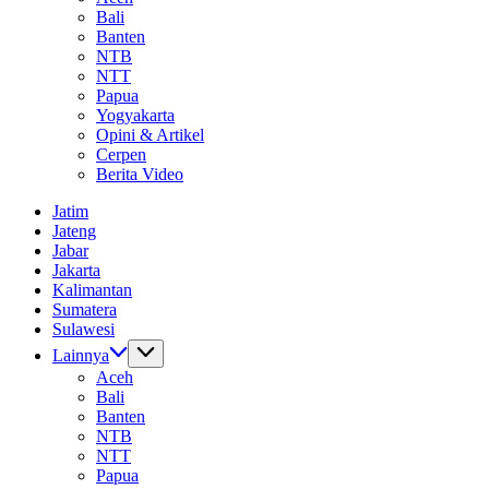
Bali
Banten
NTB
NTT
Papua
Yogyakarta
Opini & Artikel
Cerpen
Berita Video
Jatim
Jateng
Jabar
Jakarta
Kalimantan
Sumatera
Sulawesi
Lainnya
Aceh
Bali
Banten
NTB
NTT
Papua