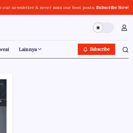
o our newsletter & never miss our best posts.
Subscribe Now!
wesi
Lainnya
Subscribe
Iklan