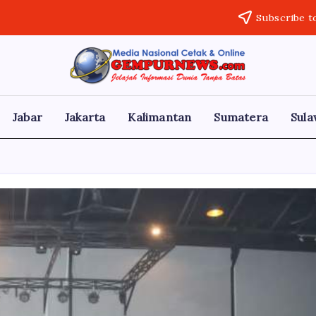
Subscribe t
Gempur
Jelajah
Informasi
News
Dunia
Tanpa
Jabar
Jakarta
Kalimantan
Sumatera
Sula
Batas