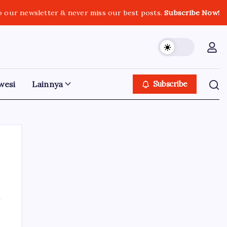
o our newsletter & never miss our best posts.
Subscribe Now!
wesi
Lainnya
Subscribe
Iklan