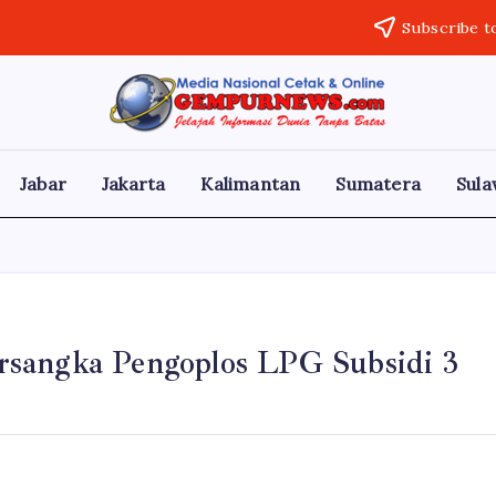
Subscribe t
Gempur
Jelajah
Informasi
News
Dunia
Tanpa
Jabar
Jakarta
Kalimantan
Sumatera
Sula
Batas
rsangka Pengoplos LPG Subsidi 3