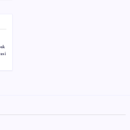
pak
asi