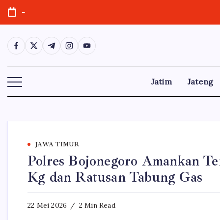
Skip
-
to
content
https://www.facebook.com/
https://twitter.com/
https://t.me/
https://www.instagram.com/
https://youtube.com/
Jatim
Jateng
JAWA TIMUR
Polres Bojonegoro Amankan Te
Kg dan Ratusan Tabung Gas
22 Mei 2026
2 Min Read