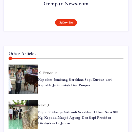
Gempur News.com
Follow Me
Other Articles
Previous
Kapolres Jombang Serahkan Sapi Kurban dari
Kapolda Jatim untuk Dua Ponpes
Next
Bupati Sidoarjo Subandi Serahkan 1 Ekor Sapi 800
Kg Kepada Masjid Agung Dan Sapi Presiden
Disalurkan ke Jabon.