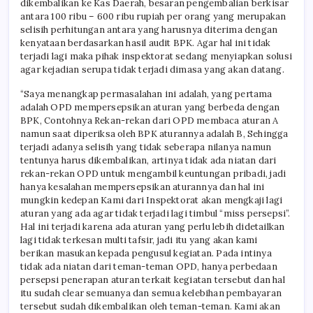
dikembalikan ke Kas Daerah, besaran pengembalian berkisar
antara 100 ribu – 600 ribu rupiah per orang yang merupakan
selisih perhitungan antara yang harusnya diterima dengan
kenyataan berdasarkan hasil audit BPK. Agar hal ini tidak
terjadi lagi maka pihak inspektorat sedang menyiapkan solusi
agar kejadian serupa tidak terjadi dimasa yang akan datang.
“Saya menangkap permasalahan ini adalah, yang pertama
adalah OPD mempersepsikan aturan yang berbeda dengan
BPK, Contohnya Rekan-rekan dari OPD membaca aturan A
namun saat diperiksa oleh BPK aturannya adalah B, Sehingga
terjadi adanya selisih yang tidak seberapa nilanya namun
tentunya harus dikembalikan, artinya tidak ada niatan dari
rekan-rekan OPD untuk mengambil keuntungan pribadi, jadi
hanya kesalahan mempersepsikan aturannya dan hal ini
mungkin kedepan Kami dari Inspektorat akan mengkaji lagi
aturan yang ada agar tidak terjadi lagi timbul “miss persepsi”.
Hal ini terjadi karena ada aturan yang perlu lebih didetailkan
lagi tidak terkesan multi tafsir, jadi itu yang akan kami
berikan masukan kepada pengusul kegiatan. Pada intinya
tidak ada niatan dari teman-teman OPD, hanya perbedaan
persepsi penerapan aturan terkait kegiatan tersebut dan hal
itu sudah clear semuanya dan semua kelebihan pembayaran
tersebut sudah dikembalikan oleh teman-teman. Kami akan