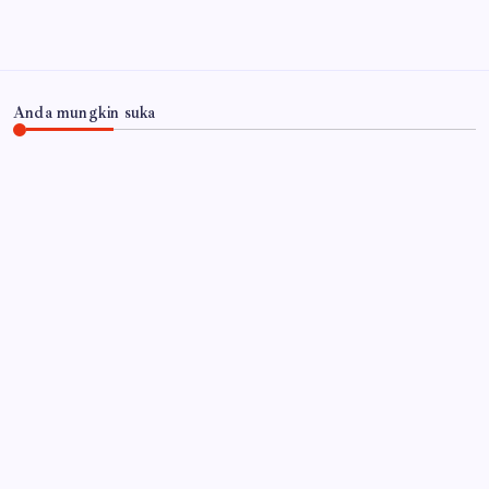
Arsip
Anda mungkin suka
JAWA TIMUR
Tekan Risiko Kecelakaan, Satlantas Polres
Lumajang Gelar Ramp Check Bus di Terminal
Menak Koncar