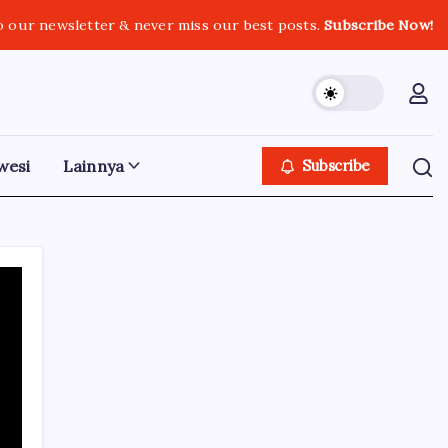
o our newsletter & never miss our best posts.
Subscribe Now!
wesi
Lainnya
Subscribe
Iklan