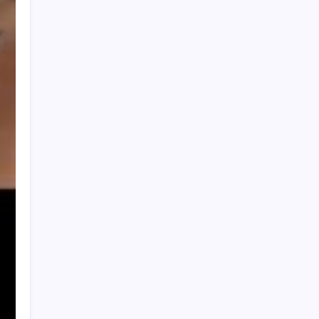
Karyawan Koperasi Bondowoso Gelapkan
Uang Angsuran Rp237 Juta, Akhirnya
Ditangkap di Bali
7 Agustus 2026
Dana TJSL/CSR Kota Cimahi
Dipertanyakan: Lebih dari Satu Dekade
Berjalan, Ke Mana Aliran Program dan
Laporan Pertanggungjawabannya?
7
Agustus 2026
KKN UNINUS Dorong UMKM Desa Cilembu
Naik Kelas, Fokus Legalitas Usaha,
Perlindungan Merek hingga Hilirisasi Ubi
Cilembu
7 Agustus 2026
DVI Polda Jatim Serahkan Jenazah Kelima
Korban KM Mutiara Sentosa II
6 Agustus
2026
Satreskrim Polres Bangkalan berhasil
ringkus dua pelaku spesialis curanmor
6
Agustus 2026