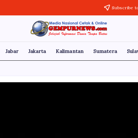
Subscribe t
Gempur
Jelajah
Informasi
News
Dunia
Tanpa
Jabar
Jakarta
Kalimantan
Sumatera
Sula
Batas