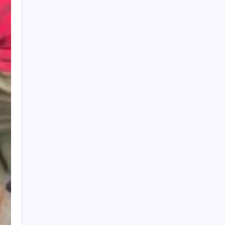
Berita Terbaru
Perkenalkan Diri Lewat Safari Jumat,
Kapolres Lumajang Ajak Warga Jaga
Kamtibmas
7 Agustus 2026
PHK 178 Pekerja PT Namnam Fashion
Industries Disorot: Alasan Rugi
Dipertanyakan, Laporan Audit Disebut
Masih Catat Laba
7 Agustus 2026
RSUD Dr. Haryoto Sampaikan Klarifikasi
Kronologi Penanganan Pasien
7 Agustus
2026
Ringankan Beban, Bupati Subandi Bersama
Dinas Sosial Sidoarjo Percepat Penyaluran
Bantuan Pangan, Kursi Roda dan Program
RTLH
7 Agustus 2026
KB Samsat Bangil Pasuruan Melakukan
Sosialisasi Pemutihan Pembebasan Pajak
Mulai 1 Sampai 31 Agustus 2026
7 Agustus