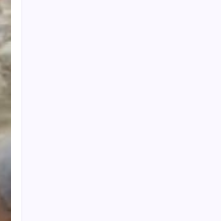
2026
Revalidasi Geopark Ijen 2026, UNESCO
Soroti Ekonomi dan Peran Warga
Banyuwangi
7 Agustus 2026
Pantau Budidaya Lele di Genengwaru,
Bhabinkamtibmas Pastikan Pertumbuhan
Ikan Berjalan Baik
7 Agustus 2026
Polda Jatim Gelar Nobar Final Piala
Presiden 2026, Ribuan Bonek Mania Dukung
Persebaya dari Lapangan Mapolda
7
Agustus 2026
Dugaan Peredaran Sabu di Lingkungan
SMAN 1 Rogojampi Berhasil Digagalkan
Petugas Keamanan
7 Agustus 2026
KB Samsat Pasuruan Bangil Berlakukan
Pembebasan Pajak 2026 Dalam Rangka
Memperingati HUT RI Ke-81 Tahun
7
Agustus 2026