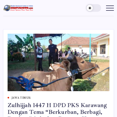
Skip
to
Gempur
Jelajah
Informasi
content
News
Dunia
Tanpa
Batas
JAWA TIMUR
Zulhijjah 1447 H DPD PKS Karawang
Dengan Tema “Berkurban, Berbagi,