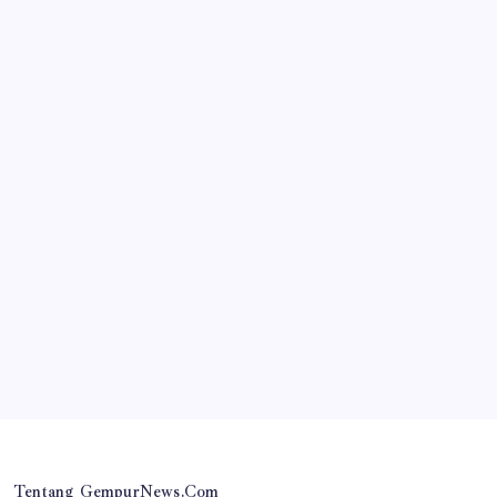
JAWA TIMUR
PHK 178 Pekerja PT Namnam Fashion Industries
Disorot: Alasan Rugi Dipertanyakan, Laporan
Audit Disebut Masih Catat Laba
By
Gempur News.com
Tentang GempurNews.Com