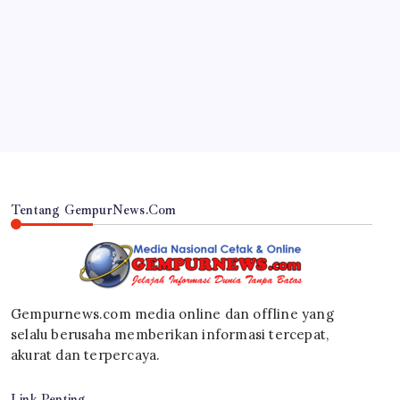
GASPOL! PERCASI LUMAJANG AKAN
HADIRKAN GM/GMW INDONESIA DI
COACHING CLINIC KEJURKAB 2026
By
Gempur News.com
Tentang GempurNews.Com
Gempurnews.com media online dan offline yang
selalu berusaha memberikan informasi tercepat,
akurat dan terpercaya.
Link Penting