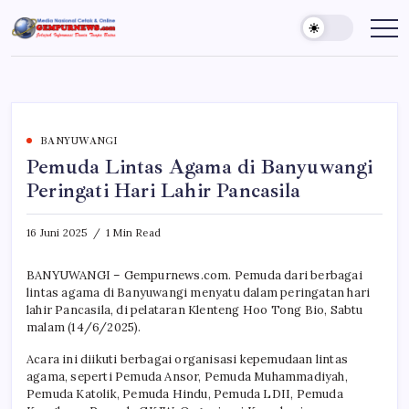
Skip
to
Gempur
Jelajah
Informasi
content
News
Dunia
Tanpa
Batas
BANYUWANGI
Pemuda Lintas Agama di Banyuwangi
Peringati Hari Lahir Pancasila
16 Juni 2025
1 Min Read
BANYUWANGI – Gempurnews.com. Pemuda dari berbagai
lintas agama di Banyuwangi menyatu dalam peringatan hari
lahir Pancasila, di pelataran Klenteng Hoo Tong Bio, Sabtu
malam (14/6/2025).
Acara ini diikuti berbagai organisasi kepemudaan lintas
agama, seperti Pemuda Ansor, Pemuda Muhammadiyah,
Pemuda Katolik, Pemuda Hindu, Pemuda LDII, Pemuda