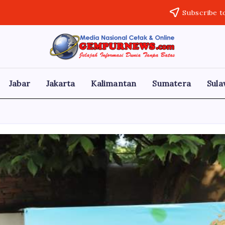
Subscribe t
Gempur
Jelajah
Informasi
News
Dunia
Tanpa
Jabar
Jakarta
Kalimantan
Sumatera
Sula
Batas