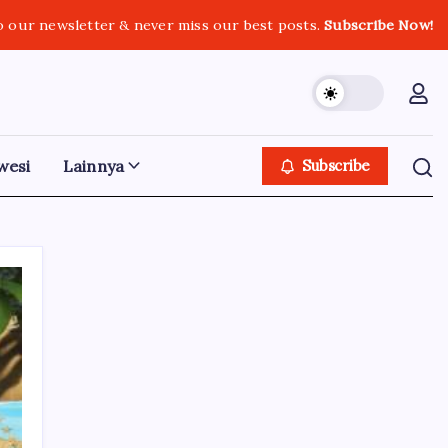
o our newsletter & never miss our best posts.
Subscribe Now!
wesi
Lainnya
Subscribe
Iklan