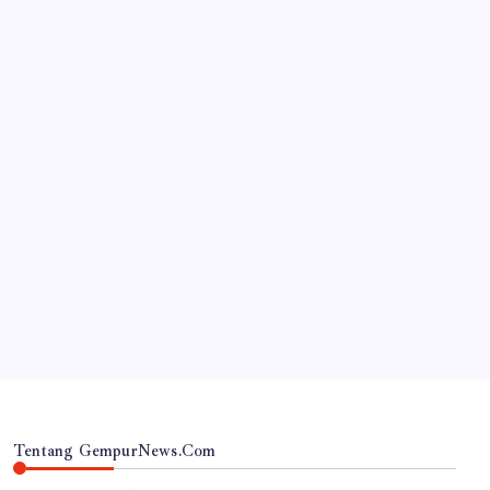
JAWA TIMUR
Inovasi Srikandi Care, Cara Polres Lamongan
Dekatkan Diri ke Masyarakat
By
Gempur News.com
Tentang GempurNews.Com