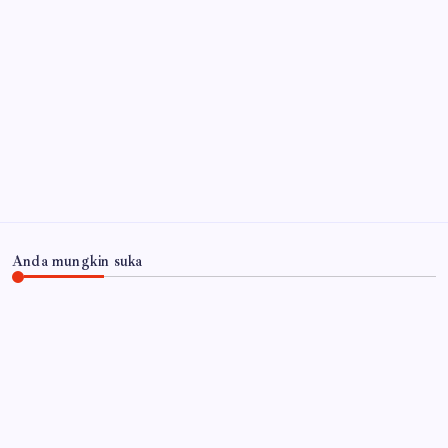
Sidoarjo Luruskan Isu 522 Pelajar Positif HIV
6
Agustus 2026
Api Masih Berkobar di Gunung Bromo, Akses
Malang-Lumajang Ditutup
6 Agustus 2026
Arsip
Anda mungkin suka