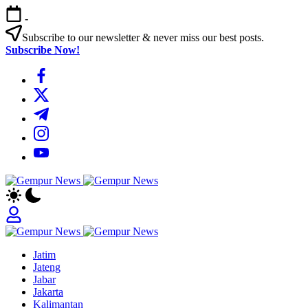
Skip
-
to
content
Subscribe to our newsletter & never miss our best posts.
Subscribe Now!
https://www.facebook.com/
https://twitter.com/
https://t.me/
https://www.instagram.com/
https://youtube.com/
Gempur
Jelajah
News
Informasi
Dunia
Tanpa
Gempur
Batas
Jelajah
News
Jatim
Informasi
Jateng
Dunia
Jabar
Tanpa
Jakarta
Batas
Kalimantan