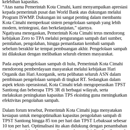
kelebihan kapasitas.
“Atas nama Pemerintah Kota Cimahi, kami menyampaikan apresiasi
kepada pemerintah pusat dan World Bank atas dukungan melalui
Program ISWMP. Dukungan ini sangat penting dalam membantu
Kota Cimahi memperkuat sistem pengelolaan sampah yang lebih
modern, terintegrasi, dan berkelanjutan,” ujarnya.
Ngatiyana menegaskan, Pemerintah Kota Cimahi terus mendorong
kebijakan Zero to TPA melalui pengurangan sampah dari sumber,
pemilahan, pengolahan, hingga pemanfaatan kembali sampah
sebelum berakhir ke tempat pembuangan akhir. Pengelolaan sampah
ini dilakukan dengan melibatkan seluruh elemen masyarakat.
Pada aspek pengelolaan sampah di hulu, Pemerintah Kota Cimahi
mendorong pemberdayaan masyarakat melalui kebijakan Hari
Organik dan Hari Anorganik, serta pelibatan seluruh ASN dalam
pembinaan pengelolaan sampah di tingkat RT. Sedangkan dalam
aspek teknis operasional, Kota Cimahi telah mengoperasikan TPST
Santiong dan beberapa TPS 3R di berbagai wilayah, serta
melakukan peningkatan kapasitas TPS eksisting guna meningkatkan
efektivitas pengolahan sampah.
Dalam forum tersebut, Pemerintah Kota Cimahi juga menyatakan
kesiapan untuk mengoptimalkan kapasitas pengolahan sampah di
TPST Santiong hingga 85 ton per hari dan TPST Lebaksaat sebesar
10 ton per hari. Optimalisasi itu akan didukung dengan penambahan