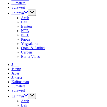
Sumatera
Sulawesi
Lainnya
Aceh
Bali
Banten
NTB
NTT
Papua
Yogyakarta
Opini & Artikel
Cerpen
Berita Video
Jatim
Jateng
Jabar
Jakarta
Kalimantan
Sumatera
Sulawesi
Lainnya
Aceh
Bali