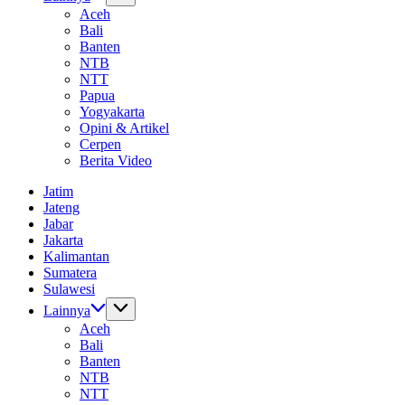
Aceh
Bali
Banten
NTB
NTT
Papua
Yogyakarta
Opini & Artikel
Cerpen
Berita Video
Jatim
Jateng
Jabar
Jakarta
Kalimantan
Sumatera
Sulawesi
Lainnya
Aceh
Bali
Banten
NTB
NTT