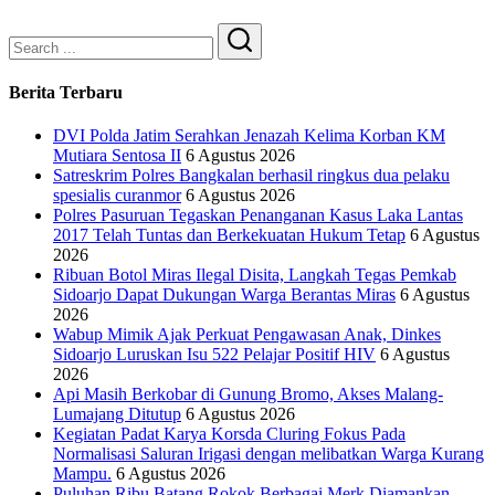
Search
Berita Terbaru
DVI Polda Jatim Serahkan Jenazah Kelima Korban KM
Mutiara Sentosa II
6 Agustus 2026
Satreskrim Polres Bangkalan berhasil ringkus dua pelaku
spesialis curanmor
6 Agustus 2026
Polres Pasuruan Tegaskan Penanganan Kasus Laka Lantas
2017 Telah Tuntas dan Berkekuatan Hukum Tetap
6 Agustus
2026
Ribuan Botol Miras Ilegal Disita, Langkah Tegas Pemkab
Sidoarjo Dapat Dukungan Warga Berantas Miras
6 Agustus
2026
Wabup Mimik Ajak Perkuat Pengawasan Anak, Dinkes
Sidoarjo Luruskan Isu 522 Pelajar Positif HIV
6 Agustus
2026
Api Masih Berkobar di Gunung Bromo, Akses Malang-
Lumajang Ditutup
6 Agustus 2026
Kegiatan Padat Karya Korsda Cluring Fokus Pada
Normalisasi Saluran Irigasi dengan melibatkan Warga Kurang
Mampu.
6 Agustus 2026
Puluhan Ribu Batang Rokok Berbagai Merk Diamankan