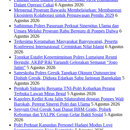
Dalam Operasi Cukai
6 Agustus 2026
Mengenal Program Bawaslu Membelajarkan: Membangun
Ekosistem Kolaborasi untuk Pengawasan Pemilu 2029
6
Agustus 2026
Satbinmas Polres Pasuruan Perkuat Sinergitas Ulama dan
Umara Melalui Program Rabu Berguru di Ponpes Dalwa
6
Agustus 2026
Terkesima Keramahan Masyarakat Banyuwangi, Peserta
Konferensi Internasional: Cerminkan Nilai Islami
6 Agustus
2026
Tongkat Estafet Kepemimpinan Polres Lumajang Resmi
Bergulir, AKBP Riki Yariandi Gelorakan Semagat “Jogo
Jatim”
5 Agustus 2026
Satreskoba Polres Gresik Tangkap Oknum Outsourcing
Dishub Gresik, Diduga Edarkan Sabu Jaringan Bangkalan
5
Agustus 2026
Pemkab Sidoarjo Bersama TNI-Polri Kobarkan Perang
Terbuka Lawan Miras Ilegal
5 Agustus 2026
Kapolres Kediri Kota Jalin Silaturahmi dengan Ponpes Wali
Barokah, Pererat Sinergi Polri dan Ulama
5 Agustus 2026
Senyum Ojol Gresik Saat Dapat BBM Gratis, Polsek
Kebomas dan YALPK Group Gelar Bakti Sosial
5 Agustus
2026
Polri Perkuat Kapasitas Personel Hadapi Modus Love