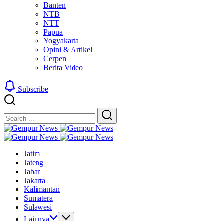
Banten
NTB
NTT
Papua
Yogyakarta
Opini & Artikel
Cerpen
Berita Video
Subscribe
Close
Search
Search
Gempur
Jelajah
News
Gempur
Informasi
Jelajah
News
Jatim
Dunia
Informasi
Jateng
Tanpa
Dunia
Jabar
Batas
Tanpa
Jakarta
Batas
Kalimantan
Sumatera
Sulawesi
Lainnya