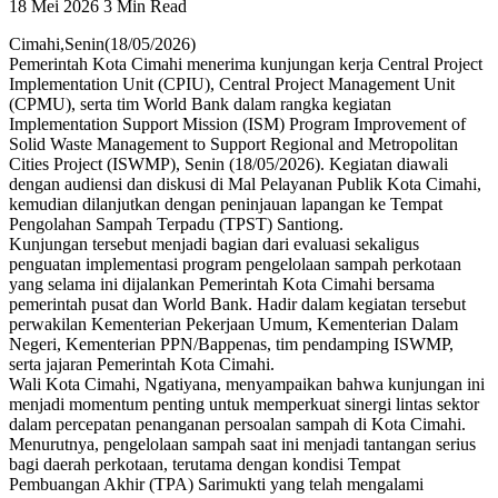
18 Mei 2026
3 Min Read
Cimahi,Senin(18/05/2026)
Pemerintah Kota Cimahi menerima kunjungan kerja Central Project
Implementation Unit (CPIU), Central Project Management Unit
(CPMU), serta tim World Bank dalam rangka kegiatan
Implementation Support Mission (ISM) Program Improvement of
Solid Waste Management to Support Regional and Metropolitan
Cities Project (ISWMP), Senin (18/05/2026). Kegiatan diawali
dengan audiensi dan diskusi di Mal Pelayanan Publik Kota Cimahi,
kemudian dilanjutkan dengan peninjauan lapangan ke Tempat
Pengolahan Sampah Terpadu (TPST) Santiong.
Kunjungan tersebut menjadi bagian dari evaluasi sekaligus
penguatan implementasi program pengelolaan sampah perkotaan
yang selama ini dijalankan Pemerintah Kota Cimahi bersama
pemerintah pusat dan World Bank. Hadir dalam kegiatan tersebut
perwakilan Kementerian Pekerjaan Umum, Kementerian Dalam
Negeri, Kementerian PPN/Bappenas, tim pendamping ISWMP,
serta jajaran Pemerintah Kota Cimahi.
Wali Kota Cimahi, Ngatiyana, menyampaikan bahwa kunjungan ini
menjadi momentum penting untuk memperkuat sinergi lintas sektor
dalam percepatan penanganan persoalan sampah di Kota Cimahi.
Menurutnya, pengelolaan sampah saat ini menjadi tantangan serius
bagi daerah perkotaan, terutama dengan kondisi Tempat
Pembuangan Akhir (TPA) Sarimukti yang telah mengalami