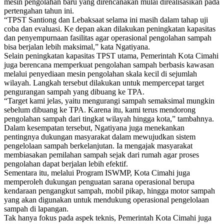
mesin pengolahan baru yang direncanakan mulai direalisasikan pada
pertengahan tahun ini.
“TPST Santiong dan Lebaksaat selama ini masih dalam tahap uji
coba dan evaluasi. Ke depan akan dilakukan peningkatan kapasitas
dan penyempurnaan fasilitas agar operasional pengolahan sampah
bisa berjalan lebih maksimal,” kata Ngatiyana.
Selain peningkatan kapasitas TPST utama, Pemerintah Kota Cimahi
juga berencana memperkuat pengolahan sampah berbasis kawasan
melalui penyediaan mesin pengolahan skala kecil di sejumlah
wilayah. Langkah tersebut dilakukan untuk mempercepat target
pengurangan sampah yang dibuang ke TPA.
“Target kami jelas, yaitu mengurangi sampah semaksimal mungkin
sebelum dibuang ke TPA. Karena itu, kami terus mendorong
pengolahan sampah dari tingkat wilayah hingga kota,” tambahnya.
Dalam kesempatan tersebut, Ngatiyana juga menekankan
pentingnya dukungan masyarakat dalam mewujudkan sistem
pengelolaan sampah berkelanjutan. Ia mengajak masyarakat
membiasakan pemilahan sampah sejak dari rumah agar proses
pengolahan dapat berjalan lebih efektif.
Sementara itu, melalui Program ISWMP, Kota Cimahi juga
memperoleh dukungan penguatan sarana operasional berupa
kendaraan pengangkut sampah, mobil pikap, hingga motor sampah
yang akan digunakan untuk mendukung operasional pengelolaan
sampah di lapangan.
Tak hanya fokus pada aspek teknis, Pemerintah Kota Cimahi juga