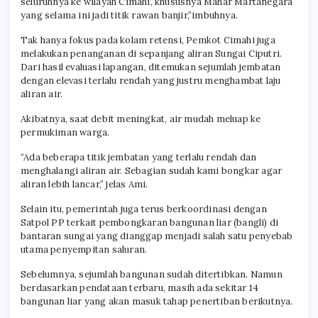
seluruhnya ke wilayah Cimahi, khususnya Mahar Martanegara
yang selama ini jadi titik rawan banjir,”imbuhnya.
Tak hanya fokus pada kolam retensi, Pemkot Cimahi juga
melakukan penanganan di sepanjang aliran Sungai Ciputri.
Dari hasil evaluasi lapangan, ditemukan sejumlah jembatan
dengan elevasi terlalu rendah yang justru menghambat laju
aliran air.
Akibatnya, saat debit meningkat, air mudah meluap ke
permukiman warga.
“Ada beberapa titik jembatan yang terlalu rendah dan
menghalangi aliran air. Sebagian sudah kami bongkar agar
aliran lebih lancar,” jelas Ami.
Selain itu, pemerintah juga terus berkoordinasi dengan
Satpol PP terkait pembongkaran bangunan liar (bangli) di
bantaran sungai yang dianggap menjadi salah satu penyebab
utama penyempitan saluran.
Sebelumnya, sejumlah bangunan sudah ditertibkan. Namun
berdasarkan pendataan terbaru, masih ada sekitar 14
bangunan liar yang akan masuk tahap penertiban berikutnya.