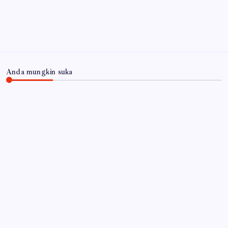
Arsip
Anda mungkin suka
JAWA TIMUR
Sinergi Tim Gabungan, Polres Lumajang Bangun