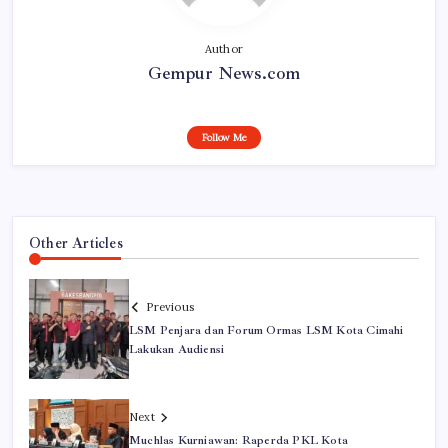
Author
Gempur News.com
Follow Me
Other Articles
Previous
LSM Penjara dan Forum Ormas LSM Kota Cimahi
Lakukan Audiensi
Next
Muchlas Kurniawan: Raperda PKL Kota