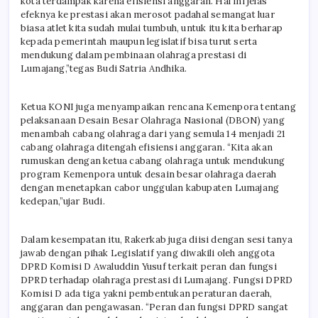
kota terdampak karena efisiensi anggaran. Hal ini jelas
efeknya ke prestasi akan merosot padahal semangat luar
biasa atlet kita sudah mulai tumbuh, untuk itu kita berharap
kepada pemerintah maupun legislatif bisa turut serta
mendukung dalam pembinaan olahraga prestasi di
Lumajang,”tegas Budi Satria Andhika.
Ketua KONI juga menyampaikan rencana Kemenpora tentang
pelaksanaan Desain Besar Olahraga Nasional (DBON) yang
menambah cabang olahraga dari yang semula 14 menjadi 21
cabang olahraga ditengah efisiensi anggaran. “Kita akan
rumuskan dengan ketua cabang olahraga untuk mendukung
program Kemenpora untuk desain besar olahraga daerah
dengan menetapkan cabor unggulan kabupaten Lumajang
kedepan,”ujar Budi.
Dalam kesempatan itu, Rakerkab juga diisi dengan sesi tanya
jawab dengan pihak Legislatif yang diwakili oleh anggota
DPRD Komisi D Awaluddin Yusuf terkait peran dan fungsi
DPRD terhadap olahraga prestasi di Lumajang. Fungsi DPRD
Komisi D ada tiga yakni pembentukan peraturan daerah,
anggaran dan pengawasan. “Peran dan fungsi DPRD sangat