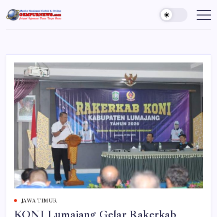
Skip
to
Gempur
Jelajah
Informasi
content
News
Dunia
Tanpa
Batas
JAWA TIMUR
KONI Lumajang Gelar Rakerkab